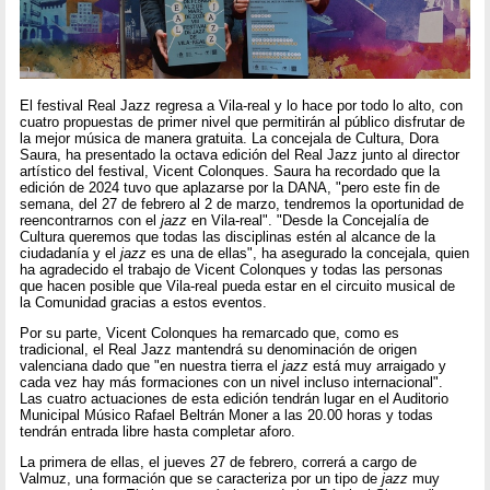
El festival Real Jazz regresa a Vila-real y lo hace por todo lo alto, con
cuatro propuestas de primer nivel que permitirán al público disfrutar de
la mejor música de manera gratuita. La concejala de Cultura, Dora
Saura, ha presentado la octava edición del Real Jazz junto al director
artístico del festival, Vicent Colonques. Saura ha recordado que la
edición de 2024 tuvo que aplazarse por la DANA, "pero este fin de
semana, del 27 de febrero al 2 de marzo, tendremos la oportunidad de
reencontrarnos con el
jazz
en Vila-real". "Desde la Concejalía de
Cultura queremos que todas las disciplinas estén al alcance de la
ciudadanía y el
jazz
es una de ellas", ha asegurado la concejala, quien
ha agradecido el trabajo de Vicent Colonques y todas las personas
que hacen posible que Vila-real pueda estar en el circuito musical de
la Comunidad gracias a estos eventos.
Por su parte, Vicent Colonques ha remarcado que, como es
tradicional, el Real Jazz mantendrá su denominación de origen
valenciana dado que "en nuestra tierra el
jazz
está muy arraigado y
cada vez hay más formaciones con un nivel incluso internacional".
Las cuatro actuaciones de esta edición tendrán lugar en el Auditorio
Municipal Músico Rafael Beltrán Moner a las 20.00 horas y todas
tendrán entrada libre hasta completar aforo.
La primera de ellas, el jueves 27 de febrero, correrá a cargo de
Valmuz, una formación que se caracteriza por un tipo de
jazz
muy