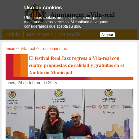
Uso de cookies
Utilizamos cookies propias y de terceros para
mejorar nuestros servicios. Si continúa navegando,
consideramos que acepta su uso.
Inicio
Mapa web
Valencià
Aceptar
Inicio
->
Vila-real
->
Equipamientos
El festival Real Jazz regresa a Vila-real con
cuatro propuestas de calidad y gratuitas en el
Auditorio Municipal
lunes, 24 de febrero de 2025