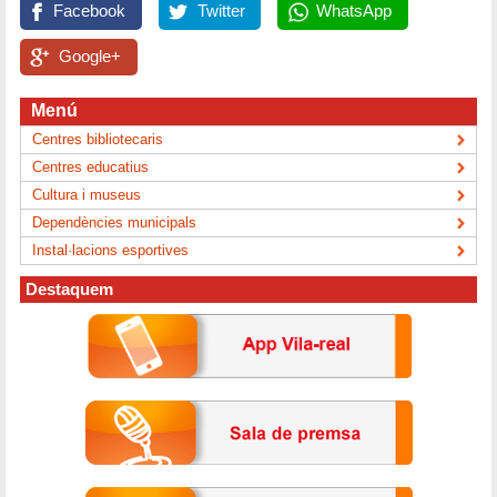
Facebook
Twitter
WhatsApp
Google+
Menú
Centres bibliotecaris
Centres educatius
Cultura i museus
Dependències municipals
Instal·lacions esportives
Destaquem