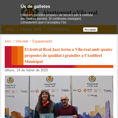
Ús de galletes
Utilitzem galletes pròpies i de tercers per a millorar
els nostres serveis. Si continueu navegant,
considerem que n’accepteu l’ús.
Inici
Mapa web
Castellano
Acceptar
Inici
->
Vila-real
->
Equipaments
El festival Real Jazz torna a Vila-real amb quatre
propostes de qualitat i gratuïtes a l'Auditori
Municipal
dilluns, 24 de febrer de 2025