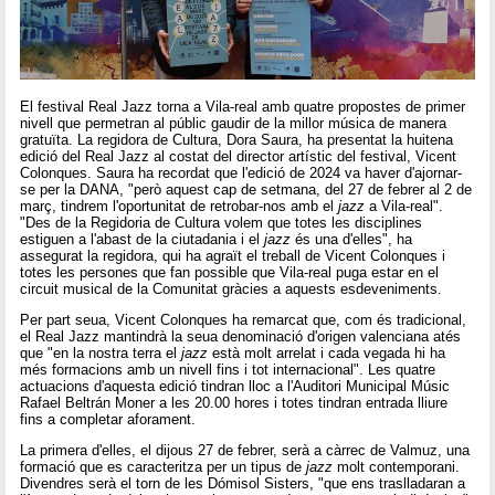
El festival Real Jazz torna a Vila-real amb quatre propostes de primer
nivell que permetran al públic gaudir de la millor música de manera
gratuïta. La regidora de Cultura, Dora Saura, ha presentat la huitena
edició del Real Jazz al costat del director artístic del festival, Vicent
Colonques. Saura ha recordat que l'edició de 2024 va haver d'ajornar-
se per la DANA, "però aquest cap de setmana, del 27 de febrer al 2 de
març, tindrem l'oportunitat de retrobar-nos amb el
jazz
a Vila-real".
"Des de la Regidoria de Cultura volem que totes les disciplines
estiguen a l'abast de la ciutadania i el
jazz
és una d'elles", ha
assegurat la regidora, qui ha agraït el treball de Vicent Colonques i
totes les persones que fan possible que Vila-real puga estar en el
circuit musical de la Comunitat gràcies a aquests esdeveniments.
Per part seua, Vicent Colonques ha remarcat que, com és tradicional,
el Real Jazz mantindrà la seua denominació d'origen valenciana atés
que "en la nostra terra el
jazz
està molt arrelat i cada vegada hi ha
més formacions amb un nivell fins i tot internacional". Les quatre
actuacions d'aquesta edició tindran lloc a l'Auditori Municipal Músic
Rafael Beltrán Moner a les 20.00 hores i totes tindran entrada lliure
fins a completar aforament.
La primera d'elles, el dijous 27 de febrer, serà a càrrec de Valmuz, una
formació que es caracteritza per un tipus de
jazz
molt contemporani.
Divendres serà el torn de les Dómisol Sisters, "que ens traslladaran a