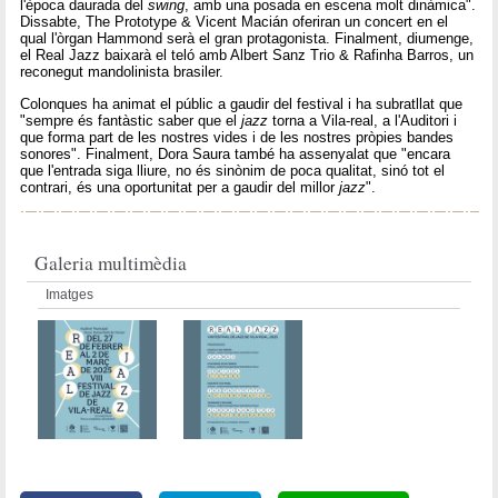
l'època daurada del
swing
, amb una posada en escena molt dinàmica".
Dissabte, The Prototype & Vicent Macián oferiran un concert en el
qual l'òrgan Hammond serà el gran protagonista. Finalment, diumenge,
el Real Jazz baixarà el teló amb Albert Sanz Trio & Rafinha Barros, un
reconegut mandolinista brasiler.
Colonques ha animat el públic a gaudir del festival i ha subratllat que
"sempre és fantàstic saber que el
jazz
torna a Vila-real, a l'Auditori i
que forma part de les nostres vides i de les nostres pròpies bandes
sonores". Finalment, Dora Saura també ha assenyalat que "encara
que l'entrada siga lliure, no és sinònim de poca qualitat, sinó tot el
contrari, és una oportunitat per a gaudir del millor
jazz
".
Galeria multimèdia
Imatges