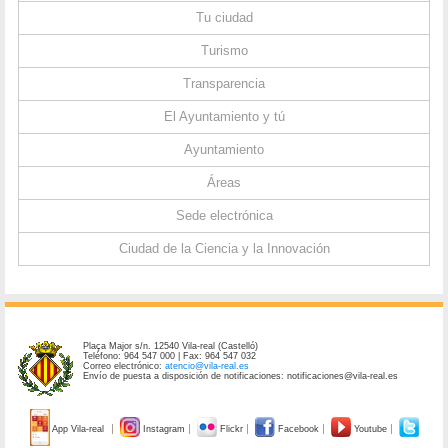
Tu ciudad
Turismo
Transparencia
El Ayuntamiento y tú
Ayuntamiento
Áreas
Sede electrónica
Ciudad de la Ciencia y la Innovación
Plaça Major s/n. 12540 Vila-real (Castelló)
Teléfono: 964 547 000 | Fax: 964 547 032
Correo electrónico:
atencio@vila-real.es
Envío de puesta a disposición de notificaciones: notificaciones@vila-real.es
App Vila-real
Instagram
Flickr
Facebook
Youtube