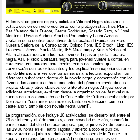
El festival de género negro y policíaco Vila-real Negra alcanza su
octava edición con ocho escritoras como protagonistas. Inés Plana,
Paz Velasco de la Fuente, Cesca Rodríguez, Rosario Raro, Mª José
Martínez, Rosana Andreu, Arantza Portabales y Laura Azcona
visitarán ocho centros educativos de la localidad (Fundación Flors,
Nuestra Señora de la Consolación, Obispo Pont, IES Broch i Llop, IES
Francesc Tàrrega, Santa María, IES Miralcamp y British School of
Vila-real) para acercar a los más jóvenes la pasión por la literatura
negra. Así, el ciclo Literatura negra para jóvenes vuelve a contar, en
este caso, con autoras tanto locales como nacionales, que
conversarán con los estudiantes y les explicarán su experiencia en el
mundo literario a la vez que los animarán a la lectura, expondrán los
diferentes subgéneros dentro de la novela negra y comentarán con los
jóvenes los aspectos más interesantes del género a través de sus
propias obras y otros clásicos de la literatura negra. Al igual que en
ediciones anteriores, explican desde la organización del festival que
cuenta con la colaboración de la Concejalía de Cultura encabezada por
Dora Saura, "contamos con novelas tanto en valenciano como en
castellano y también con novela negra juvenil".
La programación, que incluye 10 actividades, se desarrollará entre el
26 de febrero y el 7 de marzo y, como novedad este año, sumará la
participación del club Lecturas púrpura que, el jueves 27 de febrero a
las 19.00 horas en el Teatro Tagoba y abierto a todo el público,
entrevistará a la jurista y criminóloga Paz Velasco de la Fuente. La
sede vila-realense también acogerá la entrega de premios del