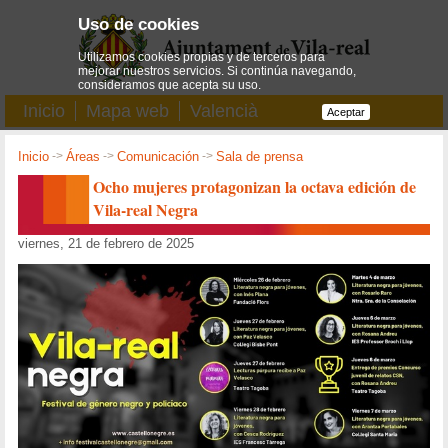
Uso de cookies
Utilizamos cookies propias y de terceros para
mejorar nuestros servicios. Si continúa navegando,
consideramos que acepta su uso.
Inicio
Mapa web
Valencià
Aceptar
Inicio
->
Áreas
->
Comunicación
->
Sala de prensa
Ocho mujeres protagonizan la octava edición de
Vila-real Negra
viernes, 21 de febrero de 2025