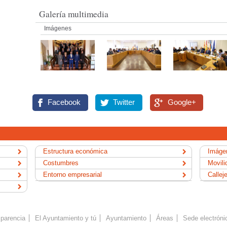
Galería multimedia
Imágenes
Facebook
Twitter
Google+
Estructura económica
Imágen
Costumbres
Movili
Entorno empresarial
Callej
parencia
El Ayuntamiento y tú
Ayuntamiento
Áreas
Sede electróni