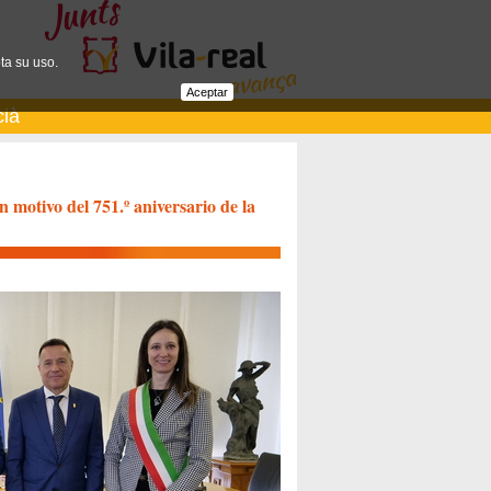
ta su uso.
Aceptar
cià
 motivo del 751.º aniversario de la