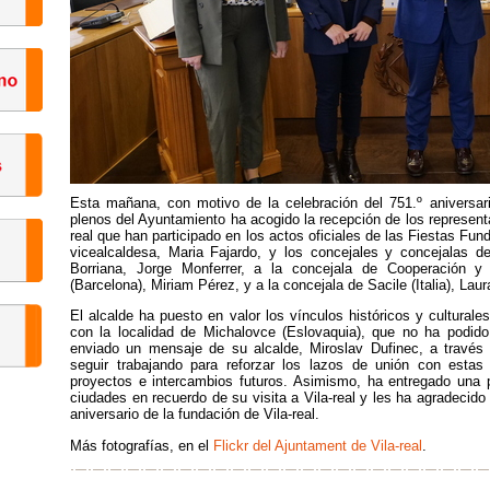
Esta mañana, con motivo de la celebración del 751.º aniversario
plenos del Ayuntamiento ha acogido la recepción de los represen
real que han participado en los actos oficiales de las Fiestas Fund
vicealcaldesa, Maria Fajardo, y los concejales y concejalas de
Borriana, Jorge Monferrer, a la concejala de Cooperación y
(Barcelona), Miriam Pérez, y a la concejala de Sacile (Italia), Laur
El alcalde ha puesto en valor los vínculos históricos y cultura
con la localidad de Michalovce (Eslovaquia), que no ha podido
enviado un mensaje de su alcalde, Miroslav Dufinec, a través
seguir trabajando para reforzar los lazos de unión con esta
proyectos e intercambios futuros. Asimismo, ha entregado una 
ciudades en recuerdo de su visita a Vila-real y les ha agradecido 
aniversario de la fundación de Vila-real.
Más fotografías, en el
Flickr del Ajuntament de Vila-real
.