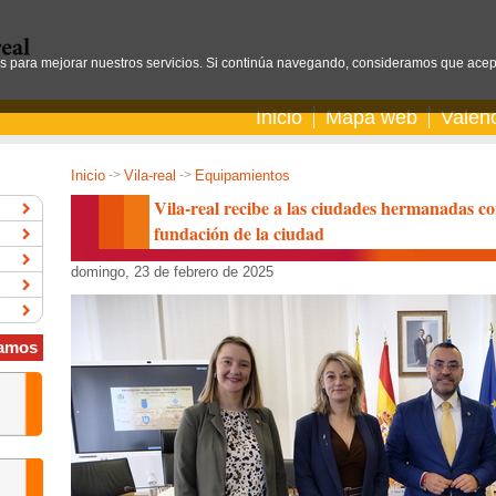
os para mejorar nuestros servicios. Si continúa navegando, consideramos que acep
Inicio
Mapa web
Valen
Inicio
->
Vila-real
->
Equipamientos
Vila-real recibe a las ciudades hermanadas con
fundación de la ciudad
domingo, 23 de febrero de 2025
amos