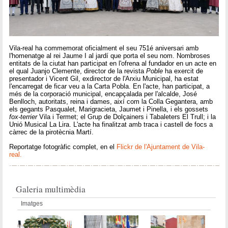
Vila-real ha commemorat oficialment el seu 751é aniversari amb
l'homenatge al rei Jaume I al jardí que porta el seu nom. Nombroses
entitats de la ciutat han participat en l'ofrena al fundador en un acte en
el qual Juanjo Clemente, director de la revista
Poble
ha exercit de
presentador i Vicent Gil, exdirector de l'Arxiu Municipal, ha estat
l'encarregat de ficar veu a la Carta Pobla. En l'acte, han participat, a
més de la corporació municipal, encapçalada per l'alcalde, José
Benlloch, autoritats, reina i dames, així com la Colla Gegantera, amb
els gegants Pasqualet, Marigracieta, Jaumet i Pinella, i els gossets
fox-terrier
Vila i Termet; el Grup de Dolçainers i Tabaleters El Trull; i la
Unió Musical La Lira. L'acte ha finalitzat amb traca i castell de focs a
càrrec de la pirotècnia Martí.
Reportatge fotogràfic complet, en el
Flickr de l'Ajuntament de Vila-
real.
Galeria multimèdia
Imatges