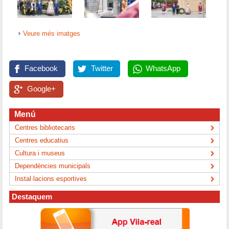
Veure més imatges
Facebook
Twitter
WhatsApp
Google+
Menú
Centres bibliotecaris
Centres educatius
Cultura i museus
Dependències municipals
Instal·lacions esportives
Destaquem