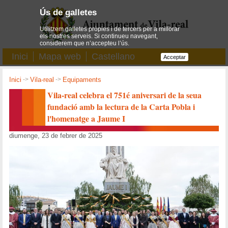
Ús de galletes
Utilitzem galletes pròpies i de tercers per a millorar
els nostres serveis. Si continueu navegant,
considerem que n’accepteu l’ús.
Inici
Mapa web
Castellano
Acceptar
Inici
->
Vila-real
->
Equipaments
Vila-real celebra el 751é aniversari de la seua
fundació amb la lectura de la Carta Pobla i
l'homenatge a Jaume I
diumenge, 23 de febrer de 2025