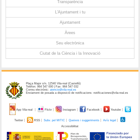
Transparència
L'Ajuntament i tu
Ajuntament
Àrees
Seu electrònica
Ciutat de la Ciència i la Innovació
Plaça Major s/n. 12540 Vila-real (Castelló)
Telèfon: 964 547 000 | Fax: 964 547 032
Correu electrònic:
atencio@vila-real.es
Enviament de posada a disposició de notificacions: notificaciones@vila-real.es
App Vila-real
Flickr
Instagram
Facebook
Youtube
Twitter
RSS
Subv. pel MITIC
Queixes i suggeriments
Avís legal
Accessibilitat