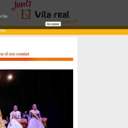
 l’ús.
Acceptar
ano
en el seu comiat