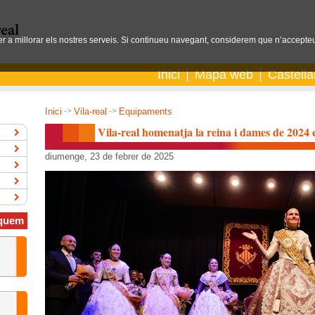
per a millorar els nostres serveis. Si continueu navegant, considerem que n’accepteu
Inici
Mapa web
Castell
Inici
->
Vila-real
->
Equipaments
Vila-real homenatja la reina i dames de 2024 
diumenge, 23 de febrer de 2025
quem