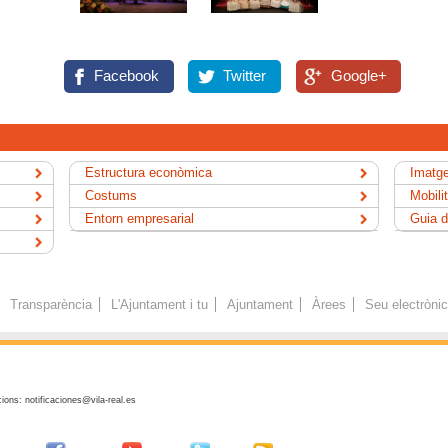
Facebook
Twitter
Google+
Estructura econòmica
Imatge
Costums
Mobili
Entorn empresarial
Guia d
Transparència
L'Ajuntament i tu
Ajuntament
Àrees
Seu electròni
ions: notificaciones@vila-real.es