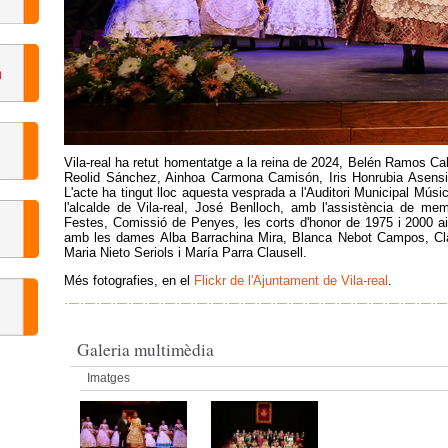
Vila-real ha retut homentatge a la reina de 2024, Belén Ramos Ca
Reolid Sánchez, Ainhoa Carmona Camisón, Iris Honrubia Asensio
L'acte ha tingut lloc aquesta vesprada a l'Auditori Municipal Músic
l'alcalde de Vila-real, José Benlloch, amb l'assistència de me
Festes, Comissió de Penyes, les corts d'honor de 1975 i 2000 ai
amb les dames Alba Barrachina Mira, Blanca Nebot Campos, Clau
Maria Nieto Seriols i María Parra Clausell.
Més fotografies, en el
Flickr de l'Ajuntament de Vila-real
.
Galeria multimèdia
Imatges