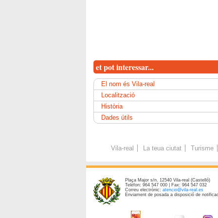
et pot interessar...
El nom és Vila-real
Localització
Història
Dades útils
Vila-real
La teua ciutat
Turisme
Plaça Major s/n. 12540 Vila-real (Castelló)
Telèfon: 964 547 000 | Fax: 964 547 032
Correu electrònic:
atencio@vila-real.es
Enviament de posada a disposició de notificac