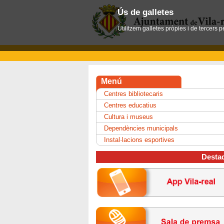
Ús de galletes
Utilitzem galletes pròpies i de tercers 
Menú
Centres bibliotecaris
Centres educatius
Cultura i museus
Dependències municipals
Instal·lacions esportives
Desta