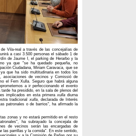
e Vila-real a través de las concejalías de
eunirá a casi 3.500 personas el sábado 1 de
ardín de Jaume I, el parking de Herarbo y la
iano ya que "se ha quedado pequeña, no
cipación Ciudadana, Miriam Caravaca, que se
ya que ha sido multitudinaria en todos los
s, asociaciones de vecinos y Comissió de
omo el Fem Xulla. Seguro que habrá alguna
mprometemos a ir perfeccionando el evento
arde ha presidido, en la sala de plenos del
tes implicados en esta primera
xulla
diurna
stra tradicional
xulla
, declarada de Interés
tas patronales o de barrios", ha afirmado la
as zonas y no estará permitido en el resto
atronales", ha subrayado la concejala de
ones de vecinos serán las encargadas de
 las parrillas y la comida". En este sentido,
 vecinales y a la Comisión de Peñas por su