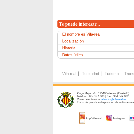
Te puede interesar...
El nombre es Vila-real
Localización
Historia
Datos útiles
Vila-real
Tu ciudad
Turismo
Trans
Plaça Major s/n. 12540 Vila-real (Castelló)
Teléfono: 964 547 000 | Fax: 964 547 032
Correo electrónico:
atencio@vila-real.es
Envío de puesta a disposición de notificacione
App Vila-real
Instagram