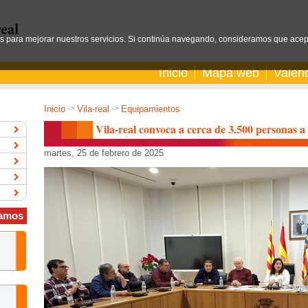
os para mejorar nuestros servicios. Si continúa navegando, consideramos que acep
Inicio
Mapa web
Valen
Inicio
->
Vila-real
->
Equipamientos
Vila-real convoca a cerca de 3.500 personas a
martes, 25 de febrero de 2025
amos