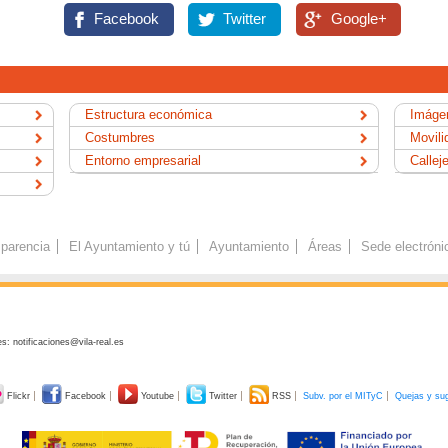
Facebook
Twitter
Google+
Estructura económica
Imágen
Costumbres
Movili
Entorno empresarial
Callej
parencia
El Ayuntamiento y tú
Ayuntamiento
Áreas
Sede electróni
s: notificaciones@vila-real.es
Flickr
Facebook
Youtube
Twitter
RSS
Subv. por el MITyC
Quejas y su