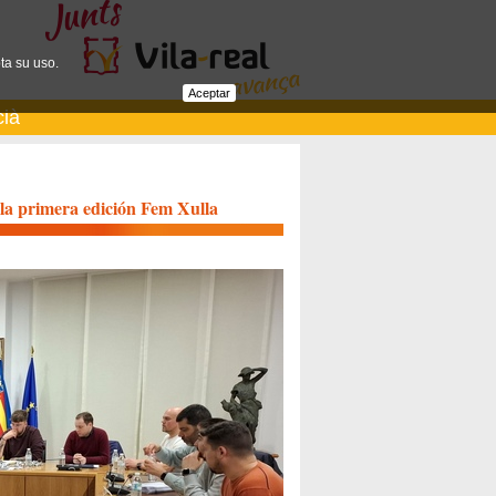
ta su uso.
Aceptar
cià
 la primera edición Fem Xulla