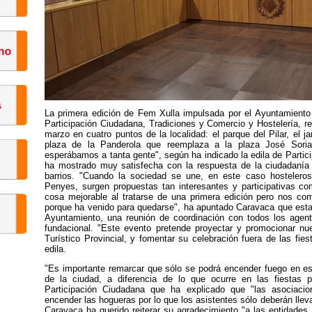
La primera edición de Fem Xulla impulsada por el Ayuntamiento d
Participación Ciudadana, Tradiciones y Comercio y Hostelería, r
marzo en cuatro puntos de la localidad: el parque del Pilar, el j
plaza de la Panderola que reemplaza a la plaza José Sor
esperábamos a tanta gente", según ha indicado la edila de Parti
ha mostrado muy satisfecha con la respuesta de la ciudadanía 
barrios. "Cuando la sociedad se une, en este caso hostelero
Penyes, surgen propuestas tan interesantes y participativas c
cosa mejorable al tratarse de una primera edición pero nos co
porque ha venido para quedarse", ha apuntado Caravaca que esta t
Ayuntamiento, una reunión de coordinación con todos los agen
fundacional. "Este evento pretende proyectar y promocionar nue
Turístico Provincial, y fomentar su celebración fuera de las fies
edila.
"Es importante remarcar que sólo se podrá encender fuego en est
de la ciudad, a diferencia de lo que ocurre en las fiestas p
Participación Ciudadana que ha explicado que "las asociaci
encender las hogueras por lo que los asistentes sólo deberán llevar
Caravaca ha querido reiterar su agradecimiento "a las entidades