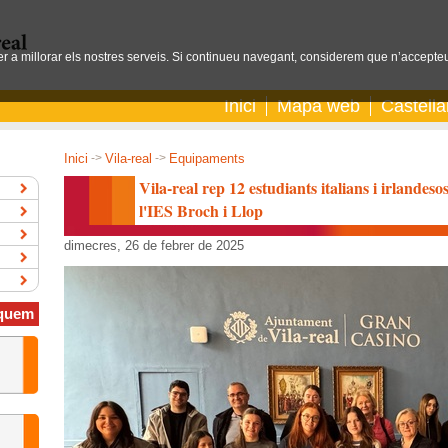
per a millorar els nostres serveis. Si continueu navegant, considerem que n’accepteu
Inici
Mapa web
Castell
Inici
->
Vila-real
->
Equipaments
Vila-real rep 12 estudiants italians i irlande
l'IES Broch i Llop
dimecres, 26 de febrer de 2025
quem