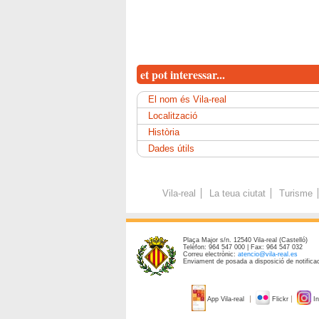
et pot interessar...
El nom és Vila-real
Localització
Història
Dades útils
Vila-real
La teua ciutat
Turisme
Plaça Major s/n. 12540 Vila-real (Castelló)
Telèfon: 964 547 000 | Fax: 964 547 032
Correu electrònic:
atencio@vila-real.es
Enviament de posada a disposició de notificac
App Vila-real
Flickr
In