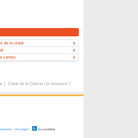
s de la ciutat
tat
e carrers
ca
Ciutat de la Ciència i la Innovació
geriments
Avís legal
Accessibilitat