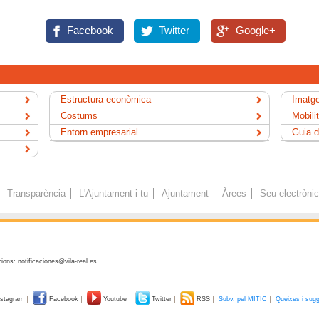
Facebook
Twitter
Google+
Estructura econòmica
Imatge
Costums
Mobili
Entorn empresarial
Guia d
Transparència
L'Ajuntament i tu
Ajuntament
Àrees
Seu electròni
ions: notificaciones@vila-real.es
stagram
Facebook
Youtube
Twitter
RSS
Subv. pel MITIC
Queixes i sug