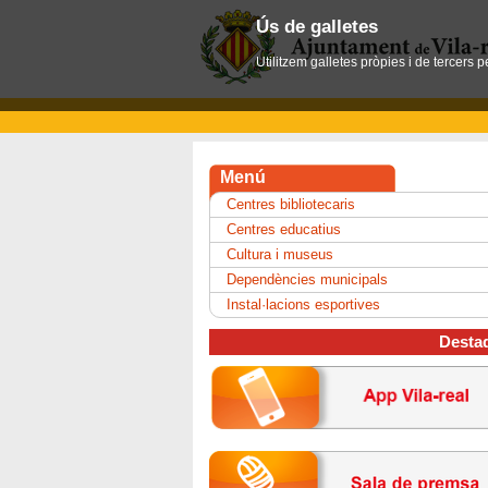
Ús de galletes
Utilitzem galletes pròpies i de tercers 
Menú
Centres bibliotecaris
Centres educatius
Cultura i museus
Dependències municipals
Instal·lacions esportives
Desta