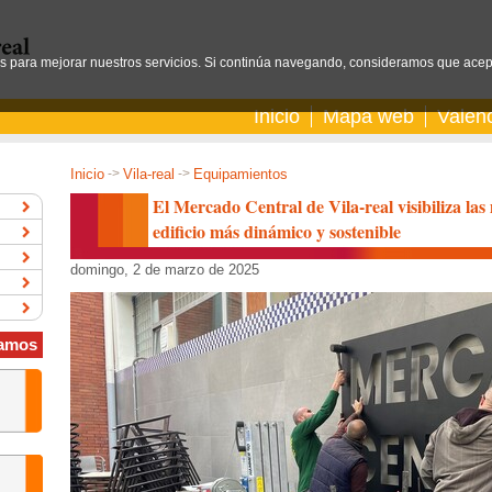
os para mejorar nuestros servicios. Si continúa navegando, consideramos que acep
Inicio
Mapa web
Valen
Inicio
->
Vila-real
->
Equipamientos
El Mercado Central de Vila-real visibiliza las
edificio más dinámico y sostenible
domingo, 2 de marzo de 2025
amos