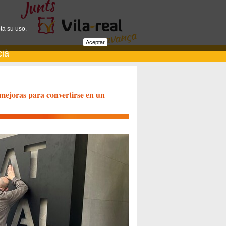
ta su uso.
Aceptar
cià
 mejoras para convertirse en un