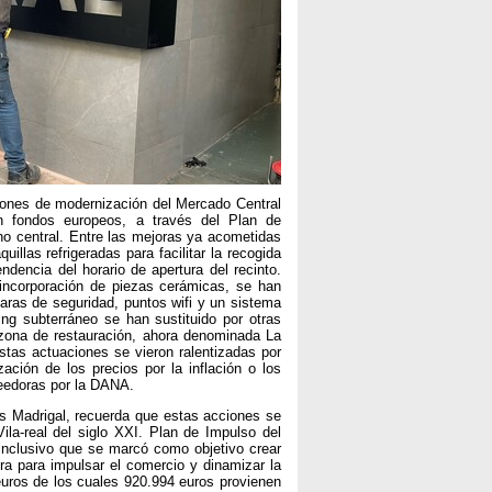
ciones de modernización del Mercado Central
on fondos europeos, a través del Plan de
no central. Entre las mejoras ya acometidas
uillas refrigeradas para facilitar la recogida
dencia del horario de apertura del recinto.
 incorporación de piezas cerámicas, se han
maras de seguridad, puntos wifi y un sistema
ng subterráneo se han sustituido por otras
 zona de restauración, ahora denominada La
tas actuaciones se vieron ralentizadas por
ación de los precios por la inflación o los
eedoras por la DANA.
s Madrigal, recuerda que estas acciones se
la-real del siglo XXI. Plan de Impulso del
inclusivo que se marcó como objetivo crear
era para impulsar el comercio y dinamizar la
uros de los cuales 920.994 euros provienen