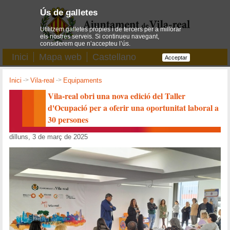
Ús de galletes
Utilitzem galletes pròpies i de tercers per a millorar
els nostres serveis. Si continueu navegant,
considerem que n’accepteu l’ús.
Inici
Mapa web
Castellano
Acceptar
Inici
->
Vila-real
->
Equipaments
Vila-real obri una nova edició del Taller
d'Ocupació per a oferir una oportunitat laboral a
30 persones
dilluns, 3 de març de 2025