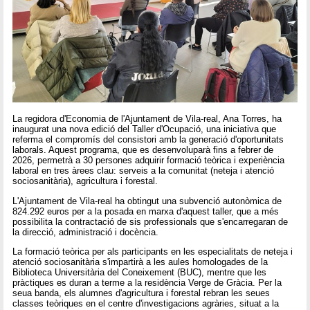
La regidora d'Economia de l'Ajuntament de Vila-real, Ana Torres, ha
inaugurat una nova edició del Taller d'Ocupació, una iniciativa que
referma el compromís del consistori amb la generació d'oportunitats
laborals. Aquest programa, que es desenvoluparà fins a febrer de
2026, permetrà a 30 persones adquirir formació teòrica i experiència
laboral en tres àrees clau: serveis a la comunitat (neteja i atenció
sociosanitària), agricultura i forestal.
L'Ajuntament de Vila-real ha obtingut una subvenció autonòmica de
824.292 euros per a la posada en marxa d'aquest taller, que a més
possibilita la contractació de sis professionals que s'encarregaran de
la direcció, administració i docència.
La formació teòrica per als participants en les especialitats de neteja i
atenció sociosanitària s'impartirà a les aules homologades de la
Biblioteca Universitària del Coneixement (BUC), mentre que les
pràctiques es duran a terme a la residència Verge de Gràcia. Per la
seua banda, els alumnes d'agricultura i forestal rebran les seues
classes teòriques en el centre d'investigacions agràries, situat a la