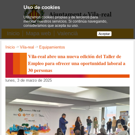
Uso de cookies
Utilizamos cookies propias y de terceros para
mejorar nuestros servicios. Si continúa navegando,
consideramos que acepta su uso.
Inicio
Mapa web
Valencià
Aceptar
Inicio
->
Vila-real
->
Equipamientos
Vila-real abre una nueva edición del Taller de
Empleo para ofrecer una oportunidad laboral a
30 personas
lunes, 3 de marzo de 2025