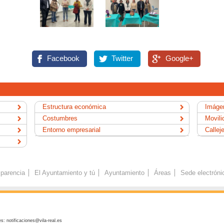
Facebook
Twitter
Google+
Estructura económica
Imágen
Costumbres
Movili
Entorno empresarial
Callej
parencia
El Ayuntamiento y tú
Ayuntamiento
Áreas
Sede electróni
s: notificaciones@vila-real.es