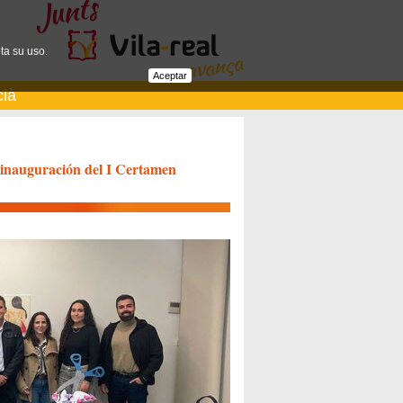
ta su uso.
Aceptar
cià
 inauguración del I Certamen