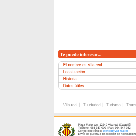
Te puede interesar...
El nombre es Vila-real
Localización
Historia
Datos útiles
Vila-real
Tu ciudad
Turismo
Trans
Plaça Major s/n. 12540 Vila-real (Castelló)
Teléfono: 964 547 000 | Fax: 964 547 032
Correo electrónico:
atencio@vila-real.es
Envío de puesta a disposición de notificacione