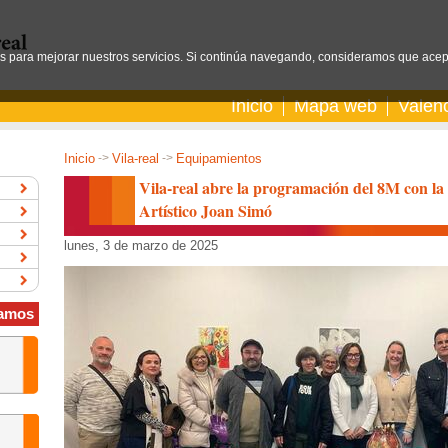
os para mejorar nuestros servicios. Si continúa navegando, consideramos que acep
Inicio
Mapa web
Valen
Inicio
->
Vila-real
->
Equipamientos
Vila-real abre la programación del 8M con la
Artístico Joan Simó
lunes, 3 de marzo de 2025
amos