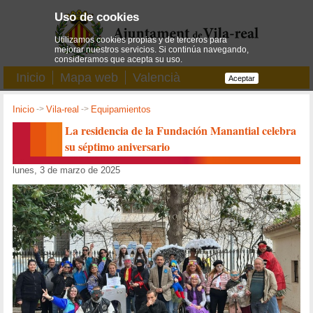
Uso de cookies
Utilizamos cookies propias y de terceros para
mejorar nuestros servicios. Si continúa navegando,
consideramos que acepta su uso.
Inicio
Mapa web
Valencià
Aceptar
Inicio
->
Vila-real
->
Equipamientos
La residencia de la Fundación Manantial celebra
su séptimo aniversario
lunes, 3 de marzo de 2025