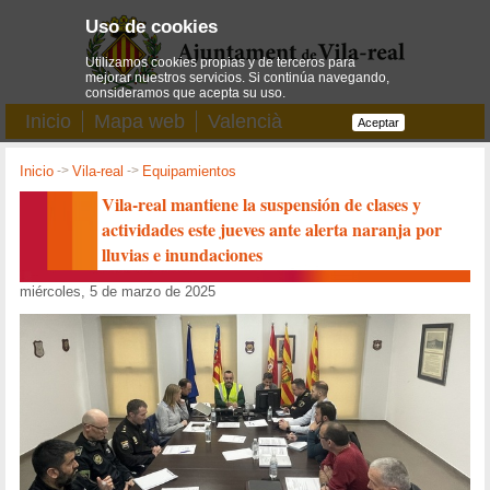
Uso de cookies
Utilizamos cookies propias y de terceros para
mejorar nuestros servicios. Si continúa navegando,
consideramos que acepta su uso.
Inicio
Mapa web
Valencià
Aceptar
Inicio
->
Vila-real
->
Equipamientos
Vila-real mantiene la suspensión de clases y
actividades este jueves ante alerta naranja por
lluvias e inundaciones
miércoles, 5 de marzo de 2025