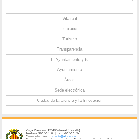
Vila-real
Tu ciudad
Turismo
Transparencia
El Ayuntamiento y tú
Ayuntamiento
Áreas
Sede electrónica
Ciudad de la Ciencia y la Innovación
Plaça Major s/n. 12540 Vila-real (Castelló)
Teléfono: 964 547 000 | Fax: 964 547 032
Correo electrónico:
atencio@vila-real.es