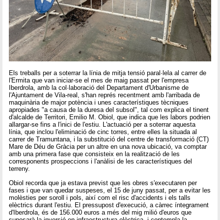
Els treballs per a soterrar la línia de mitja tensió paral·lela al carrer de
l'Ermita que van iniciar-se el mes de maig passat per l'empresa
Iberdrola, amb la col·laboració del Departament d'Urbanisme de
l'Ajuntament de Vila-real, s'han représ recentment amb l'arribada de
maquinària de major potència i unes característiques tècniques
apropiades "a causa de la duresa del subsol", tal com explica el tinent
d'alcalde de Territori, Emilio M. Obiol, que indica que les labors podrien
allargar-se fins a l'inici de l'estiu. L'actuació per a soterrar aquesta
línia, que inclou l'eliminació de cinc torres, entre elles la situada al
carrer de Tramuntana, i la substitució del centre de transformació (CT)
Mare de Déu de Gràcia per un altre en una nova ubicació, va comptar
amb una primera fase que consisteix en la realització de les
corresponents prospeccions i l'anàlisi de les característiques del
terreny.
Obiol recorda que ja estava previst que les obres s'executaren per
fases i que van quedar suspeses, el 15 de juny passat, per a evitar les
molèsties per soroll i pols, així com el risc d'accidents i els talls
elèctrics durant l'estiu. El pressupost d'execució, a càrrec íntegrament
d'Iberdrola, és de 156.000 euros a més del mig milió d'euros que
suposarà la inversió en infraestructura elèctrica, i contempla la