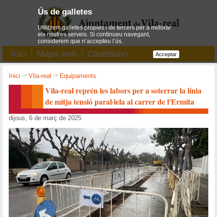
Ús de galletes
Utilitzem galletes pròpies i de tercers per a millorar
els nostres serveis. Si continueu navegant,
considerem que n’accepteu l’ús.
Inici
Mapa web
Castellano
Acceptar
Inici
->
Vila-real
->
Equipaments
Vila-real reprén les labors per a soterrar la línia
de mitja tensió paral·lela al carrer de l'Ermita
dijous, 6 de març de 2025