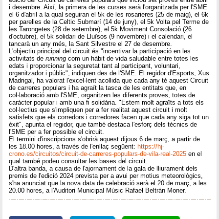
i desembre. Així, la primera de les curses serà l'organitzada per l'SME
el 6 d'abril a la qual seguiran el 5k de les rosarieres (25 de maig), el 6k
per parelles de la Celtic Submarí (14 de juny), el 5k Volta pel Terme de
les Tarongetes (28 de setembre), el 5k Moviment Consolació (26
d'octubre), el 5k solidari de Lluïsos (9 novembre) i el calendari, el
tancarà un any més, la Sant Silvestre el 27 de desembre.
L'objectiu principal del circuit és "incentivar la participació en les
activitats de
running
com un hàbit de vida saludable entre totes les
edats i proporcionar la seguretat tant al participant, voluntari,
organitzador i públic", indiquen des de l'SME. El regidor d'Esports, Xus
Madrigal, ha valorat l'excel·lent acollida que cada any té aquest Circuit
de carreres populars i ha agraït la tasca de les entitats que, en
col·laboració amb l'SME, organitzen les diferents proves, totes de
caràcter popular i amb una fi solidària. "Estem molt agraïts a tots els
col·lectius que s'impliquen per a fer realitat aquest circuit i molt
satisfets que els corredors i corredores facen que cada any siga tot un
èxit", apunta el regidor, que també destaca l'esforç dels tècnics de
l'SME per a fer possible el circuit.
El termini d'inscripcions s'obrirà aquest dijous 6 de març, a partir de
les 18.00 hores, a través de l'enllaç següent:
https://hj-
crono.es/circuitos/circuit-de-carreres-populars-de-vila-real-2025
en el
qual també podeu consultar les bases del circuit.
D'altra banda, a causa de l'ajornament de la gala de lliurament dels
premis de l'edició 2024 prevista per a avui per motius meteorològics,
s'ha anunciat que la nova data de celebració serà el 20 de març, a les
20.00 hores, a l'Auditori Municipal Músic Rafael Beltrán Moner.