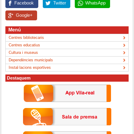
Facebook
Twitter
WhatsApp
Google+
Menú
Centres bibliotecaris
Centres educatius
Cultura i museus
Dependències municipals
Instal·lacions esportives
Destaquem