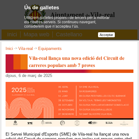
Ús de galletes
Utilitzem galletes pròpies i de tercers per a millorar
els nostres serveis. Si continueu navegant,
considerem que n’accepteu l’ús.
Inici
Mapa web
Castellano
Acceptar
Inici
->
Vila-real
->
Equipaments
Vila-real llança una nova edició del Circuit de
carreres populars amb 7 proves
dijous, 6 de març de 2025
El Servei Municipal d'Esports (SME) de Vila-real ha llançat una nova
edició del Circuit de carreres populars que inclou set proves entre abril