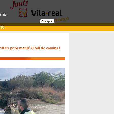
 l’ús.
Acceptar
ano
ivitats però manté el tall de camins i