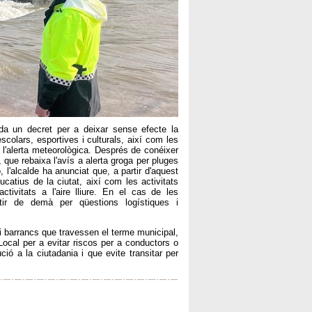
ada un decret per a deixar sense efecte la
scolars, esportives i culturals, així com les
de l'alerta meteorològica. Després de conéixer
 que rebaixa l'avís a alerta groga per pluges
, l'alcalde ha anunciat que, a partir d'aquest
atius de la ciutat, així com les activitats
ctivitats a l'aire lliure. En el cas de les
rtir de demà per qüestions logístiques i
 i barrancs que travessen el terme municipal,
 Local per a evitar riscos per a conductors o
ió a la ciutadania i que evite transitar per