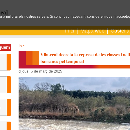
per a millorar els nostres serveis. Si continueu navegant, considerem que n’accepteu
Inici
Mapa web
Castell
Inici
quem
Vila-real decreta la represa de les classes i act
barrancs pel temporal
dijous, 6 de març de 2025