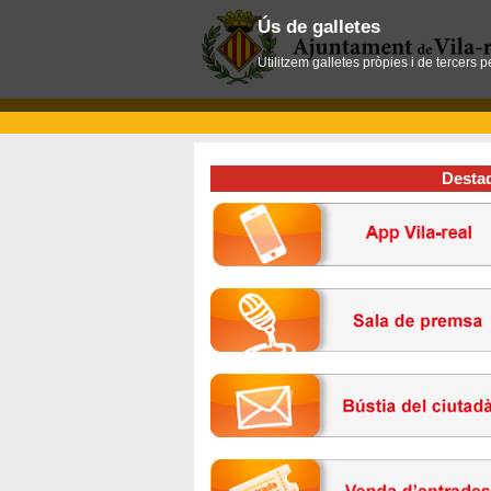
Ús de galletes
Utilitzem galletes pròpies i de tercers 
Desta