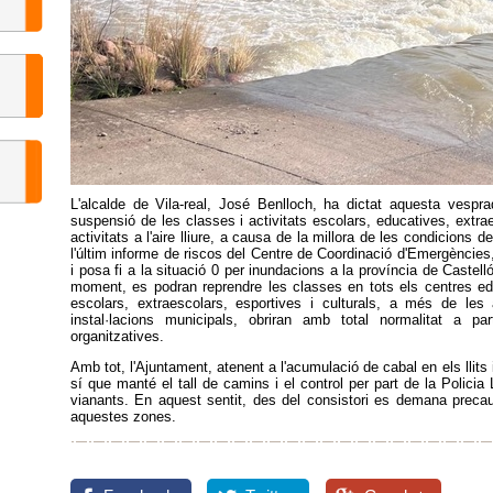
L'alcalde de Vila-real, José Benlloch, ha dictat aquesta vespr
suspensió de les classes i activitats escolars, educatives, extrae
activitats a l'aire lliure, a causa de la millora de les condicions 
l'últim informe de riscos del Centre de Coordinació d'Emergències,
i posa fi a la situació 0 per inundacions a la província de Castelló
moment, es podran reprendre les classes en tots els centres educ
escolars, extraescolars, esportives i culturals, a més de les a
instal·lacions municipals, obriran amb total normalitat a pa
organitzatives.
Amb tot, l'Ajuntament, atenent a l'acumulació de cabal en els llits
sí que manté el tall de camins i el control per part de la Policia
vianants. En aquest sentit, des del consistori es demana precauc
aquestes zones.