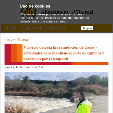
Uso de cookies
Utilizamos cookies propias y de terceros para
mejorar nuestros servicios. Si continúa navegando,
consideramos que acepta su uso.
Inicio
Mapa web
Valencià
Aceptar
Inicio
->
Vila-real
Vila-real decreta la reanudación de clases y
actividades pero mantiene el corte de caminos y
barrancos por el temporal
jueves, 6 de marzo de 2025