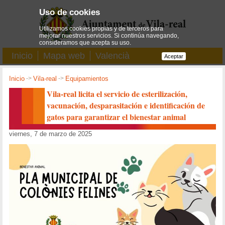
Uso de cookies
Utilizamos cookies propias y de terceros para
mejorar nuestros servicios. Si continúa navegando,
consideramos que acepta su uso.
Inicio
Mapa web
Valencià
Aceptar
Inicio
->
Vila-real
->
Equipamientos
Vila-real licita el servicio de esterilización,
vacunación, desparasitación e identificación de
gatos para garantizar el bienestar animal
viernes, 7 de marzo de 2025