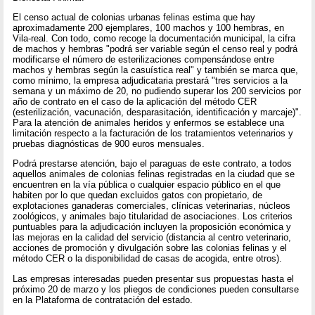
El censo actual de colonias urbanas felinas estima que hay
aproximadamente 200 ejemplares, 100 machos y 100 hembras, en
Vila-real. Con todo, como recoge la documentación municipal, la cifra
de machos y hembras "podrá ser variable según el censo real y podrá
modificarse el número de esterilizaciones compensándose entre
machos y hembras según la casuística real" y también se marca que,
como mínimo, la empresa adjudicataria prestará "tres servicios a la
semana y un máximo de 20, no pudiendo superar los 200 servicios por
año de contrato en el caso de la aplicación del método CER
(esterilización, vacunación, desparasitación, identificación y marcaje)".
Para la atención de animales heridos y enfermos se establece una
limitación respecto a la facturación de los tratamientos veterinarios y
pruebas diagnósticas de 900 euros mensuales.
Podrá prestarse atención, bajo el paraguas de este contrato, a todos
aquellos animales de colonias felinas registradas en la ciudad que se
encuentren en la vía pública o cualquier espacio público en el que
habiten por lo que quedan excluidos gatos con propietario, de
explotaciones ganaderas comerciales, clínicas veterinarias, núcleos
zoológicos, y animales bajo titularidad de asociaciones. Los criterios
puntuables para la adjudicación incluyen la proposición económica y
las mejoras en la calidad del servicio (distancia al centro veterinario,
acciones de promoción y divulgación sobre las colonias felinas y el
método CER o la disponibilidad de casas de acogida, entre otros).
Las empresas interesadas pueden presentar sus propuestas hasta el
próximo 20 de marzo y los pliegos de condiciones pueden consultarse
en la Plataforma de contratación del estado.