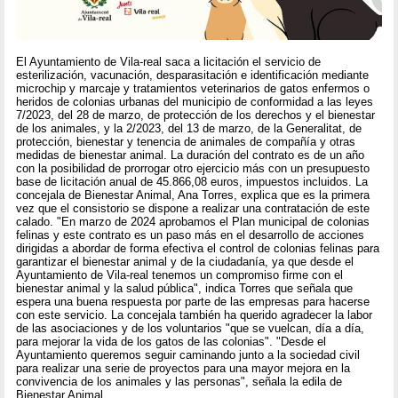
El Ayuntamiento de Vila-real saca a licitación el servicio de
esterilización, vacunación, desparasitación e identificación mediante
microchip y marcaje y tratamientos veterinarios de gatos enfermos o
heridos de colonias urbanas del municipio de conformidad a las leyes
7/2023, del 28 de marzo, de protección de los derechos y el bienestar
de los animales, y la 2/2023, del 13 de marzo, de la Generalitat, de
protección, bienestar y tenencia de animales de compañía y otras
medidas de bienestar animal. La duración del contrato es de un año
con la posibilidad de prorrogar otro ejercicio más con un presupuesto
base de licitación anual de 45.866,08 euros, impuestos incluidos. La
concejala de Bienestar Animal, Ana Torres, explica que es la primera
vez que el consistorio se dispone a realizar una contratación de este
calado. "En marzo de 2024 aprobamos el Plan municipal de colonias
felinas y este contrato es un paso más en el desarrollo de acciones
dirigidas a abordar de forma efectiva el control de colonias felinas para
garantizar el bienestar animal y de la ciudadanía, ya que desde el
Ayuntamiento de Vila-real tenemos un compromiso firme con el
bienestar animal y la salud pública", indica Torres que señala que
espera una buena respuesta por parte de las empresas para hacerse
con este servicio. La concejala también ha querido agradecer la labor
de las asociaciones y de los voluntarios "que se vuelcan, día a día,
para mejorar la vida de los gatos de las colonias". "Desde el
Ayuntamiento queremos seguir caminando junto a la sociedad civil
para realizar una serie de proyectos para una mayor mejora en la
convivencia de los animales y las personas", señala la edila de
Bienestar Animal.