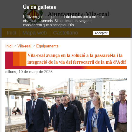
Ús de galletes
Utilitzem galletes pròpies i de tercers per a millorar
els nostres serveis. Si continueu navegant,
considerem que n’accepteu l’ús.
Inici
Mapa web
Castellano
Acceptar
Inici
->
Vila-real
->
Equipaments
Vila-real avança en la solució a la passarel·la i la
integració de la via del ferrocarril de la mà d'Adif
dilluns, 10 de març de 2025