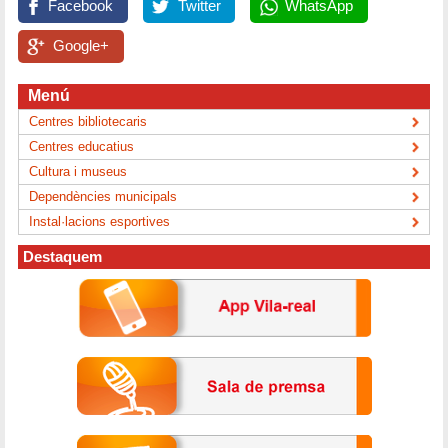
Facebook
Twitter
WhatsApp
Google+
Menú
Centres bibliotecaris
Centres educatius
Cultura i museus
Dependències municipals
Instal·lacions esportives
Destaquem