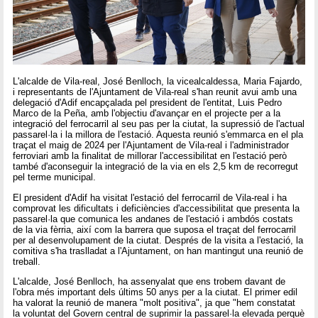
L'alcalde de Vila-real, José Benlloch, la vicealcaldessa, Maria Fajardo,
i representants de l'Ajuntament de Vila-real s'han reunit avui amb una
delegació d'Adif encapçalada pel president de l'entitat, Luis Pedro
Marco de la Peña, amb l'objectiu d'avançar en el projecte per a la
integració del ferrocarril al seu pas per la ciutat, la supressió de l'actual
passarel·la i la millora de l'estació. Aquesta reunió s'emmarca en el pla
traçat el maig de 2024 per l'Ajuntament de Vila-real i l'administrador
ferroviari amb la finalitat de millorar l'accessibilitat en l'estació però
també d'aconseguir la integració de la via en els 2,5 km de recorregut
pel terme municipal.
El president d'Adif ha visitat l'estació del ferrocarril de Vila-real i ha
comprovat les dificultats i deficiències d'accessibilitat que presenta la
passarel·la que comunica les andanes de l'estació i ambdós costats
de la via fèrria, així com la barrera que suposa el traçat del ferrocarril
per al desenvolupament de la ciutat. Després de la visita a l'estació, la
comitiva s'ha traslladat a l'Ajuntament, on han mantingut una reunió de
treball.
L'alcalde, José Benlloch, ha assenyalat que ens trobem davant de
l'obra més important dels últims 50 anys per a la ciutat. El primer edil
ha valorat la reunió de manera "molt positiva", ja que "hem constatat
la voluntat del Govern central de suprimir la passarel·la elevada perquè