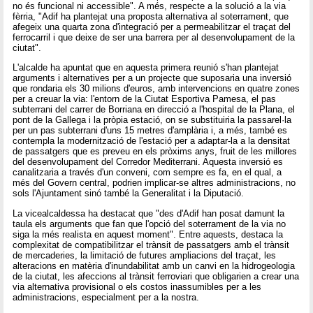
no és funcional ni accessible". A més, respecte a la solució a la via
fèrria, "Adif ha plantejat una proposta alternativa al soterrament, que
afegeix una quarta zona d'integració per a permeabilitzar el traçat del
ferrocarril i que deixe de ser una barrera per al desenvolupament de la
ciutat".
L'alcalde ha apuntat que en aquesta primera reunió s'han plantejat
arguments i alternatives per a un projecte que suposaria una inversió
que rondaria els 30 milions d'euros, amb intervencions en quatre zones
per a creuar la via: l'entorn de la Ciutat Esportiva Pamesa, el pas
subterrani del carrer de Borriana en direcció a l'hospital de la Plana, el
pont de la Gallega i la pròpia estació, on se substituiria la passarel·la
per un pas subterrani d'uns 15 metres d'amplària i, a més, també es
contempla la modernització de l'estació per a adaptar-la a la densitat
de passatgers que es preveu en els pròxims anys, fruit de les millores
del desenvolupament del Corredor Mediterrani. Aquesta inversió es
canalitzaria a través d'un conveni, com sempre es fa, en el qual, a
més del Govern central, podrien implicar-se altres administracions, no
sols l'Ajuntament sinó també la Generalitat i la Diputació.
La vicealcaldessa ha destacat que "des d'Adif han posat damunt la
taula els arguments que fan que l'opció del soterrament de la via no
siga la més realista en aquest moment". Entre aquests, destaca la
complexitat de compatibilitzar el trànsit de passatgers amb el trànsit
de mercaderies, la limitació de futures ampliacions del traçat, les
alteracions en matèria d'inundabilitat amb un canvi en la hidrogeologia
de la ciutat, les afeccions al trànsit ferroviari que obligarien a crear una
via alternativa provisional o els costos inassumibles per a les
administracions, especialment per a la nostra.