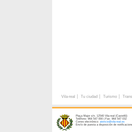
Vila-real
Tu ciudad
Turismo
Trans
Plaça Major s/n. 12540 Vila-real (Castelló)
Teléfono: 964 547 000 | Fax: 964 547 032
Correo electrónico:
atencio@vila-real.es
Envío de puesta a disposición de notificacione