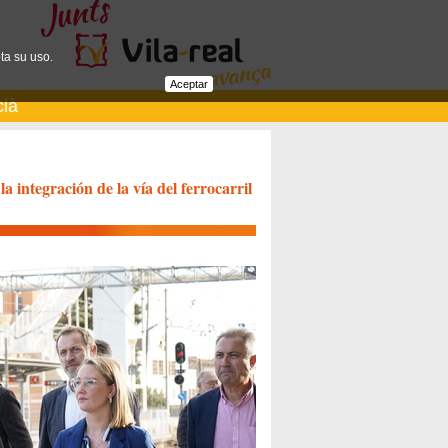
ta su uso.
Aceptar
cià
la integración de la vía del ferrocarril