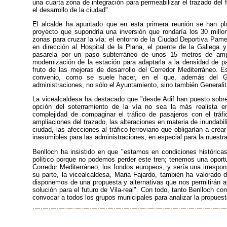
una cuarta zona de integración para permeabilizar el trazado del f
el desarrollo de la ciudad".
El alcalde ha apuntado que en esta primera reunión se han pl
proyecto que supondría una inversión que rondaría los 30 millo
zonas para cruzar la vía: el entorno de la Ciudad Deportiva Pame
en dirección al Hospital de la Plana, el puente de la Gallega y 
pasarela por un paso subterráneo de unos 15 metros de amp
modernización de la estación para adaptarla a la densidad de 
fruto de las mejoras de desarrollo del Corredor Mediterráneo. E
convenio, como se suele hacer, en el que, además del Gobi
administraciones, no sólo el Ayuntamiento, sino también Generalit
La vicealcaldesa ha destacado que "desde Adif han puesto sobr
opción del soterramiento de la vía no sea la más realista 
complejidad de compaginar el tráfico de pasajeros con el tráfi
ampliaciones del trazado, las alteraciones en materia de inundabil
ciudad, las afecciones al tráfico ferroviario que obligarían a crea
inasumibles para las administraciones, en especial para la nuestra
Benlloch ha insistido en que "estamos en condiciones histórica
político porque no podemos perder este tren; tenemos una oportun
Corredor Mediterráneo, los fondos europeos, y sería una irrespon
su parte, la vicealcaldesa, Maria Fajardo, también ha valorado 
disponemos de una propuesta y alternativas que nos permitirán an
solución para el futuro de Vila-real". Con todo, tanto Benlloch c
convocar a todos los grupos municipales para analizar la propuest