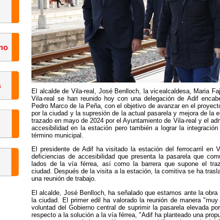
El alcalde de Vila-real, José Benlloch, la vicealcaldesa, Maria F
Vila-real se han reunido hoy con una delegación de Adif encabe
Pedro Marco de la Peña, con el objetivo de avanzar en el proyecto 
por la ciudad y la supresión de la actual pasarela y mejora de la 
trazado en mayo de 2024 por el Ayuntamiento de Vila-real y el admi
accesibilidad en la estación pero también a lograr la integración
término municipal.
El presidente de Adif ha visitado la estación del ferrocarril en 
deficiencias de accesibilidad que presenta la pasarela que co
lados de la vía férrea, así como la barrera que supone el traza
ciudad. Después de la visita a la estación, la comitiva se ha tr
una reunión de trabajo.
El alcalde, José Benlloch, ha señalado que estamos ante la obra
la ciudad. El primer edil ha valorado la reunión de manera "muy
voluntad del Gobierno central de suprimir la pasarela elevada po
respecto a la solución a la vía férrea, "Adif ha planteado una prop