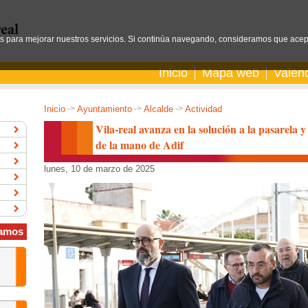
os para mejorar nuestros servicios. Si continúa navegando, consideramos que acep
Inicio
Mapa web
Valen
Inicio
->
Ayuntamiento
->
Alcalde
->
Actividad
Vila-real avanza en la solución a la pasarela y 
de la mano de Adif
lunes, 10 de marzo de 2025
amos