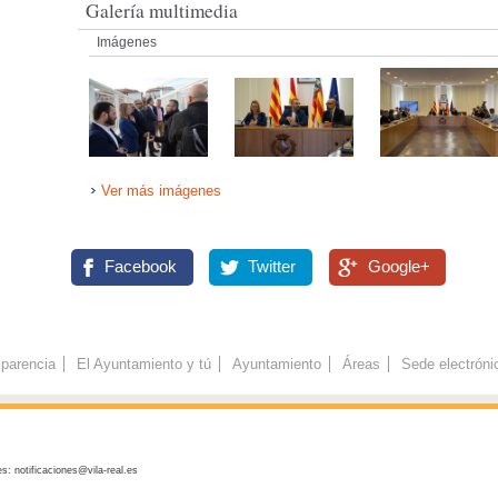
Galería multimedia
Imágenes
Ver más imágenes
Facebook
Twitter
Google+
parencia
El Ayuntamiento y tú
Ayuntamiento
Áreas
Sede electróni
s: notificaciones@vila-real.es