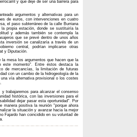
errocarril y que deje de ser una barrera para
anteado argumentos y alternativas para un
nes de euros, con intervenciones en cuatro
sa, el paso subterráneo de la calle Burriana
la propia estación, donde se sustituiría la
litud y además también se contempla la
pasajeros que se prevé dentro de unos años
sta inversión se canalizaría a través de un
erno central, podrían implicarse otras
at y Diputación.
e la mesa los argumentos que hacen que la
en este momento". Entre éstos destaca la
co de mercancías, la limitación de futuras
idad con un cambio de la hidrogeología de la
r una vía alternativa provisional o los costes
.
s y trabajaremos para alcanzar el consenso
idad histórica, con las inversiones para el
sabilidad dejar pasar esta oportunidad". Por
de manera positiva la reunión "porque ahora
alizar la situación y avanzar hacia la mejor
omo Fajardo han coincidido en su voluntad de
a.