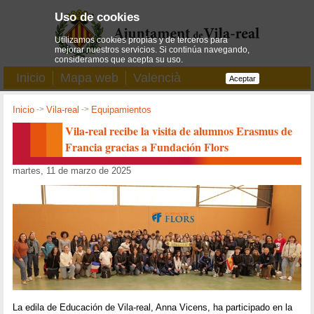
Uso de cookies
Utilizamos cookies propias y de terceros para
mejorar nuestros servicios. Si continúa navegando,
consideramos que acepta su uso.
Inicio
Mapa web
Valencià
Aceptar
Inicio
->
Vila-real
->
Equipamientos
Vila-real recibe la visita de alumnos Erasmus de
Francia gracias a Fundación Flors
martes, 11 de marzo de 2025
La edila de Educación de Vila-real, Anna Vicens, ha participado en la