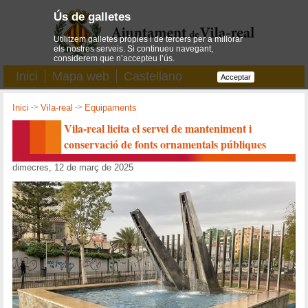
Ús de galletes
Utilitzem galletes pròpies i de tercers per a millorar
els nostres serveis. Si continueu navegant,
considerem que n’accepteu l’ús.
Inici
Mapa web
Castellano
Acceptar
Inici
->
Vila-real
->
Equipaments
Vila-real licita el servei de manteniment i
conservació de fonts ornamentals públiques
dimecres, 12 de març de 2025