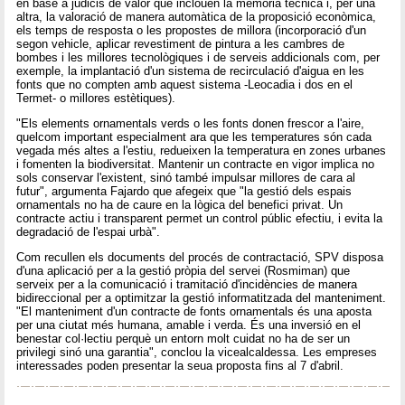
en base a judicis de valor que inclouen la memòria tècnica i, per una
altra, la valoració de manera automàtica de la proposició econòmica,
els temps de resposta o les propostes de millora (incorporació d'un
segon vehicle, aplicar revestiment de pintura a les cambres de
bombes i les millores tecnològiques i de serveis addicionals com, per
exemple, la implantació d'un sistema de recirculació d'aigua en les
fonts que no compten amb aquest sistema -Leocadia i dos en el
Termet- o millores estètiques).
"Els elements ornamentals verds o les fonts donen frescor a l'aire,
quelcom important especialment ara que les temperatures són cada
vegada més altes a l'estiu, redueixen la temperatura en zones urbanes
i fomenten la biodiversitat. Mantenir un contracte en vigor implica no
sols conservar l'existent, sinó també impulsar millores de cara al
futur", argumenta Fajardo que afegeix que "la gestió dels espais
ornamentals no ha de caure en la lògica del benefici privat. Un
contracte actiu i transparent permet un control públic efectiu, i evita la
degradació de l'espai urbà".
Com recullen els documents del procés de contractació, SPV disposa
d'una aplicació per a la gestió pròpia del servei (Rosmiman) que
serveix per a la comunicació i tramitació d'incidències de manera
bidireccional per a optimitzar la gestió informatitzada del manteniment.
"El manteniment d'un contracte de fonts ornamentals és una aposta
per una ciutat més humana, amable i verda. És una inversió en el
benestar col·lectiu perquè un entorn molt cuidat no ha de ser un
privilegi sinó una garantia", conclou la vicealcaldessa. Les empreses
interessades poden presentar la seua proposta fins al 7 d'abril.