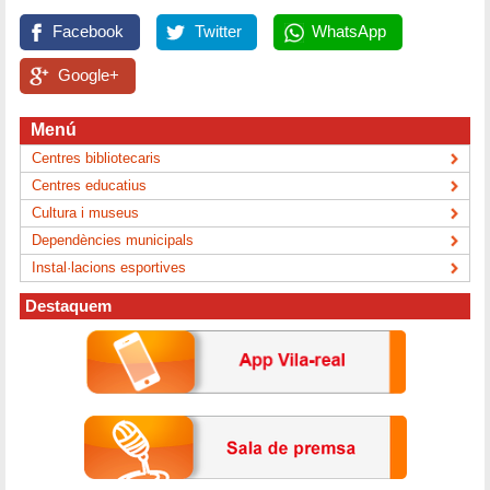
Facebook
Twitter
WhatsApp
Google+
Menú
Centres bibliotecaris
Centres educatius
Cultura i museus
Dependències municipals
Instal·lacions esportives
Destaquem