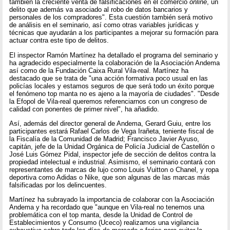
también la creciente venta de falsificaciones en el comercio
online
, un
delito que además va asociado al robo de datos bancarios y
personales de los compradores". Esta cuestión también será motivo
de análisis en el seminario, así como otras variables jurídicas y
técnicas que ayudarán a los participantes a mejorar su formación para
actuar contra este tipo de delitos.
El inspector Ramón Martínez ha detallado el programa del seminario y
ha agradecido especialmente la colaboración de la Asociación Andema
así como de la Fundación Caixa Rural Vila-real. Martínez ha
destacado que se trata de "una acción formativa poco usual en las
policías locales y estamos seguros de que será todo un éxito porque
el fenómeno top manta no es ajeno a la mayoría de ciudades". "Desde
la Efopol de Vila-real queremos referenciarnos con un congreso de
calidad con ponentes de primer nivel", ha añadido.
Así, además del director general de Andema, Gerard Guiu, entre los
participantes estará Rafael Carlos de Vega Irañeta, teniente fiscal de
la Fiscalía de la Comunidad de Madrid; Francisco Javier Ayuso,
capitán, jefe de la Unidad Orgánica de Policía Judicial de Castellón o
José Luis Gómez Pidal, inspector jefe de sección de delitos contra la
propiedad intelectual e industrial. Asimismo, el seminario contará con
representantes de marcas de lujo como Louis Vuitton o Chanel, y ropa
deportiva como Adidas o Nike, que son algunas de las marcas más
falsificadas por los delincuentes.
Martínez ha subrayado la importancia de colaborar con la Asociación
Andema y ha recordado que "aunque en Vila-real no tenemos una
problemática con el top manta, desde la Unidad de Control de
Establecimientos y Consumo (Uceco) realizamos una vigilancia