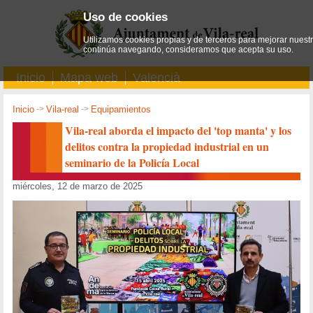
Uso de cookies
Utilizamos cookies propias y de terceros para mejorar nuestro
continúa navegando, consideramos que acepta su uso.
Inicio
Mapa web
Valencià
Inicio
->
Vila-real
->
Equipamientos
Vila-real aborda el impacto del 'top manta' y los
delitos contra la propiedad industrial en un
seminario de la Policía Local
miércoles, 12 de marzo de 2025