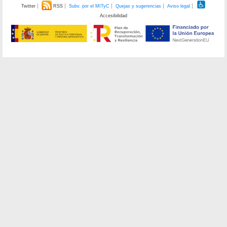
Twitter
RSS
Subv. por el MITyC
Quejas y sugerencias
Aviso legal
Accesibilidad