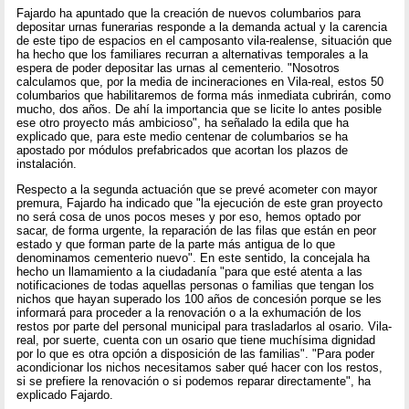
Fajardo ha apuntado que la creación de nuevos columbarios para
depositar urnas funerarias responde a la demanda actual y la carencia
de este tipo de espacios en el camposanto vila-realense, situación que
ha hecho que los familiares recurran a alternativas temporales a la
espera de poder depositar las urnas al cementerio. "Nosotros
calculamos que, por la media de incineraciones en Vila-real, estos 50
columbarios que habilitaremos de forma más inmediata cubrirán, como
mucho, dos años. De ahí la importancia que se licite lo antes posible
ese otro proyecto más ambicioso", ha señalado la edila que ha
explicado que, para este medio centenar de columbarios se ha
apostado por módulos prefabricados que acortan los plazos de
instalación.
Respecto a la segunda actuación que se prevé acometer con mayor
premura, Fajardo ha indicado que "la ejecución de este gran proyecto
no será cosa de unos pocos meses y por eso, hemos optado por
sacar, de forma urgente, la reparación de las filas que están en peor
estado y que forman parte de la parte más antigua de lo que
denominamos cementerio nuevo". En este sentido, la concejala ha
hecho un llamamiento a la ciudadanía "para que esté atenta a las
notificaciones de todas aquellas personas o familias que tengan los
nichos que hayan superado los 100 años de concesión porque se les
informará para proceder a la renovación o a la exhumación de los
restos por parte del personal municipal para trasladarlos al osario. Vila-
real, por suerte, cuenta con un osario que tiene muchísima dignidad
por lo que es otra opción a disposición de las familias". "Para poder
acondicionar los nichos necesitamos saber qué hacer con los restos,
si se prefiere la renovación o si podemos reparar directamente", ha
explicado Fajardo.