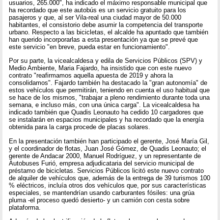
usuarios, 265.000", ha indicado el máximo responsable municipal que
ha recordado que este autobús es un servicio gratuito para los
pasajeros y que, al ser Vila-real una ciudad mayor de 50.000
habitantes, el consistorio debe asumir la competencia del transporte
urbano. Respecto a las bicicletas, el alcalde ha apuntado que también
han querido incorporarlas a esta presentación ya que se prevé que
este servicio "en breve, pueda estar en funcionamiento".
Por su parte, la vicealcaldesa y edila de Servicios Públicos (SPV) y
Medio Ambiente, Maria Fajardo, ha insistido que con este nuevo
contrato "reafirmamos aquella apuesta de 2019 y ahora la
consolidamos". Fajardo también ha destacado la "gran autonomía" de
estos vehículos que permitirán, teniendo en cuenta el uso habitual que
se hace de los mismos, "trabajar a pleno rendimiento durante toda una
semana, e incluso más, con una única carga". La vicealcaldesa ha
indicado también que Quadis Leonauto ha cedido 10 cargadores que
se instalarán en espacios municipales y ha recordado que la energía
obtenida para la carga procede de placas solares.
En la presentación también han participado el gerente, José María Gil,
y el coordinador de flotas, Juan José Gómez, de Quadis Leonauto; el
gerente de Andacar 2000, Manuel Rodríguez, y un representante de
Autobuses Furió, empresa adjudicataria del servicio municipal de
préstamo de bicicletas. Servicios Públicos licitó este nuevo contrato
de alquiler de vehículos que, además de la entrega de 39 turismos 100
% eléctricos, incluía otros dos vehículos que, por sus características
especiales, se mantendrían usando carburantes fósiles: una grúa
pluma -el proceso quedó desierto- y un camión con cesta sobre
plataforma.