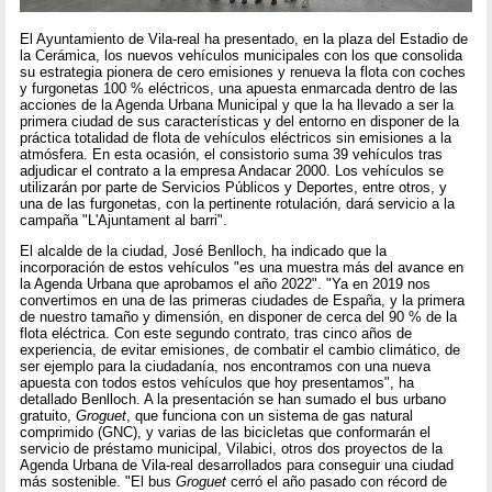
El Ayuntamiento de Vila-real ha presentado, en la plaza del Estadio de
la Cerámica, los nuevos vehículos municipales con los que consolida
su estrategia pionera de cero emisiones y renueva la flota con coches
y furgonetas 100 % eléctricos, una apuesta enmarcada dentro de las
acciones de la Agenda Urbana Municipal y que la ha llevado a ser la
primera ciudad de sus características y del entorno en disponer de la
práctica totalidad de flota de vehículos eléctricos sin emisiones a la
atmósfera. En esta ocasión, el consistorio suma 39 vehículos tras
adjudicar el contrato a la empresa Andacar 2000. Los vehículos se
utilizarán por parte de Servicios Públicos y Deportes, entre otros, y
una de las furgonetas, con la pertinente rotulación, dará servicio a la
campaña "L'Ajuntament al barri".
El alcalde de la ciudad, José Benlloch, ha indicado que la
incorporación de estos vehículos "es una muestra más del avance en
la Agenda Urbana que aprobamos el año 2022". "Ya en 2019 nos
convertimos en una de las primeras ciudades de España, y la primera
de nuestro tamaño y dimensión, en disponer de cerca del 90 % de la
flota eléctrica. Con este segundo contrato, tras cinco años de
experiencia, de evitar emisiones, de combatir el cambio climático, de
ser ejemplo para la ciudadanía, nos encontramos con una nueva
apuesta con todos estos vehículos que hoy presentamos", ha
detallado Benlloch. A la presentación se han sumado el bus urbano
gratuito,
Groguet
, que funciona con un sistema de gas natural
comprimido (GNC), y varias de las bicicletas que conformarán el
servicio de préstamo municipal, Vilabici, otros dos proyectos de la
Agenda Urbana de Vila-real desarrollados para conseguir una ciudad
más sostenible. "El bus
Groguet
cerró el año pasado con récord de