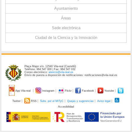
Ayuntamiento
Áreas
Sede electrónica
Ciudad de la Ciencia y la Innovación
Plaça Major s/n. 12540 Vila-real (Castelló)
Teléfono: 964 547 000 | Fax: 964 547 032
Correo electrónico:
atencio@vila-real.es
Envío de puesta a disposición de notificaciones: notificaciones@vila-real.es
App Vila-real
Instagram
Flickr
Facebook
Youtube
Twitter
RSS
Subv. por el MITyC
Quejas y sugerencias
Aviso legal
Accesibilidad