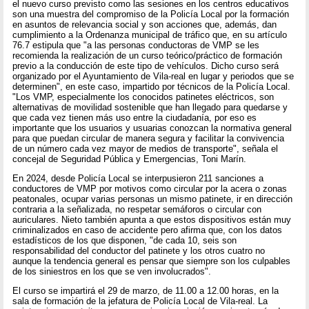
el nuevo curso previsto como las sesiones en los centros educativos
son una muestra del compromiso de la Policía Local por la formación
en asuntos de relevancia social y son acciones que, además, dan
cumplimiento a la Ordenanza municipal de tráfico que, en su artículo
76.7 estipula que "a las personas conductoras de VMP se les
recomienda la realización de un curso teórico/práctico de formación
previo a la conducción de este tipo de vehículos. Dicho curso será
organizado por el Ayuntamiento de Vila-real en lugar y periodos que se
determinen", en este caso, impartido por técnicos de la Policía Local.
"Los VMP, especialmente los conocidos patinetes eléctricos, son
alternativas de movilidad sostenible que han llegado para quedarse y
que cada vez tienen más uso entre la ciudadanía, por eso es
importante que los usuarios y usuarias conozcan la normativa general
para que puedan circular de manera segura y facilitar la convivencia
de un número cada vez mayor de medios de transporte", señala el
concejal de Seguridad Pública y Emergencias, Toni Marín.
En 2024, desde Policía Local se interpusieron 211 sanciones a
conductores de VMP por motivos como circular por la acera o zonas
peatonales, ocupar varias personas un mismo patinete, ir en dirección
contraria a la señalizada, no respetar semáforos o circular con
auriculares. Nieto también apunta a que estos dispositivos están muy
criminalizados en caso de accidente pero afirma que, con los datos
estadísticos de los que disponen, "de cada 10, seis son
responsabilidad del conductor del patinete y los otros cuatro no
aunque la tendencia general es pensar que siempre son los culpables
de los siniestros en los que se ven involucrados".
El curso se impartirá el 29 de marzo, de 11.00 a 12.00 horas, en la
sala de formación de la jefatura de Policía Local de Vila-real. La