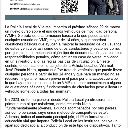
La Policía Local de Vila-real impartirá el próximo sábado 29 de marzo
un nuevo curso sobre el uso de los vehículos de movilidad personal
(VMP). Se trata de una formación básica a la que puede asistir
cualquier usuario de VMP, mayor de 14 años, y que abordará
cuestiones básicas que ayuden a mejorar la seguridad de los usuarios
de estos vehículos así como de otros conductores y peatones como,
por ejemplo, si es necesario algún tipo de documentación, las posibles
responsabilidades penales, cómo actuar en caso de verse implicado
en un siniestro vial o las reglas básicas de circulación. En este
sentido, el comisario principal jefe de la Policía Local de Vila-real,
José Ramón Nieto, apunta que "se trata de vehículos que puede llevar
cualquier persona a partir de los 14 años y que para su manejo no se
requiere ninguna formación previa ni el paso por una autoescuela por
lo que hay quien es usuario de un VMP sin tener conocimiento alguno
de cuestiones básicas y fundamentales de circulación pese a llevar un
vehículo sometido a todas las normas".
En 2023, de forma pionera, desde Policía Local ya ofrecieron un
primer curso al que asistieron, como recuerda Nieto,
"fundamentalmente jóvenes, algunos acompañados por sus padres,
así como personas cuyo único método de transporte es este".
Además, indica el comisario principal jefe, el Plan formativo de
educación vial que imparte Policía Local en los institutos incluye un
apartado dedicado a la conducción de este tipo de dispositivos. Tanto