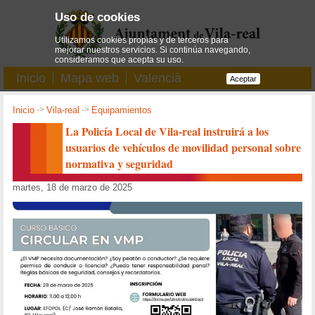
Uso de cookies
Utilizamos cookies propias y de terceros para
mejorar nuestros servicios. Si continúa navegando,
consideramos que acepta su uso.
Inicio
Mapa web
Valencià
Aceptar
Inicio
->
Vila-real
->
Equipamientos
La Policía Local de Vila-real instruirá a los
usuarios de vehículos de movilidad personal sobre
normativa y seguridad
martes, 18 de marzo de 2025