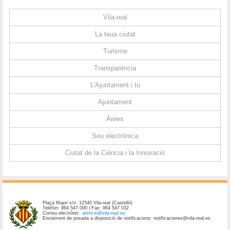
Vila-real
La teua ciutat
Turisme
Transparència
L'Ajuntament i tu
Ajuntament
Àrees
Seu electrònica
Ciutat de la Ciència i la Innovació
Plaça Major s/n. 12540 Vila-real (Castelló)
Telèfon: 964 547 000 | Fax: 964 547 032
Correu electrònic:
atencio@vila-real.es
Enviament de posada a disposició de notificacions: notificaciones@vila-real.es