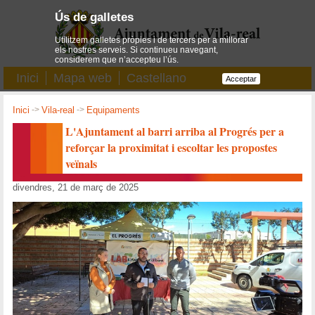
Ús de galletes
Utilitzem galletes pròpies i de tercers per a millorar
els nostres serveis. Si continueu navegant,
considerem que n’accepteu l’ús.
Inici
Mapa web
Castellano
Acceptar
Inici
->
Vila-real
->
Equipaments
L'Ajuntament al barri arriba al Progrés per a
reforçar la proximitat i escoltar les propostes
veïnals
divendres, 21 de març de 2025