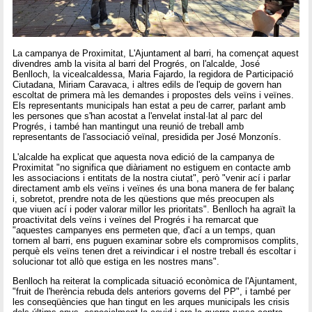
La campanya de Proximitat, L'Ajuntament al barri, ha començat aquest
divendres amb la visita al barri del Progrés, on l'alcalde, José
Benlloch, la vicealcaldessa, Maria Fajardo, la regidora de Participació
Ciutadana, Miriam Caravaca, i altres edils de l'equip de govern han
escoltat de primera mà les demandes i propostes dels veïns i veïnes.
Els representants municipals han estat a peu de carrer, parlant amb
les persones que s'han acostat a l'envelat instal·lat al parc del
Progrés, i també han mantingut una reunió de treball amb
representants de l'associació veïnal, presidida per José Monzonís.
L'alcalde ha explicat que aquesta nova edició de la campanya de
Proximitat "no significa que diàriament no estiguem en contacte amb
les associacions i entitats de la nostra ciutat", però "venir ací i parlar
directament amb els veïns i veïnes és una bona manera de fer balanç
i, sobretot, prendre nota de les qüestions que més preocupen als
que viuen ací i poder valorar millor les prioritats". Benlloch ha agraït la
proactivitat dels veïns i veïnes del Progrés i ha remarcat que
"aquestes campanyes ens permeten que, d'ací a un temps, quan
tornem al barri, ens puguen examinar sobre els compromisos complits,
perquè els veïns tenen dret a reivindicar i el nostre treball és escoltar i
solucionar tot allò que estiga en les nostres mans".
Benlloch ha reiterat la complicada situació econòmica de l'Ajuntament,
"fruit de l'herència rebuda dels anteriors governs del PP", i també per
les conseqüències que han tingut en les arques municipals les crisis