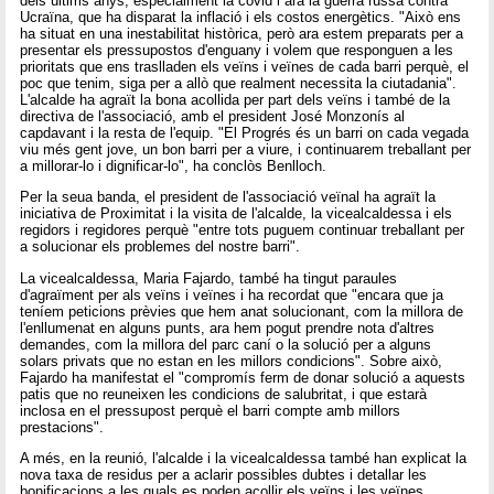
dels últims anys, especialment la covid i ara la guerra russa contra
Ucraïna, que ha disparat la inflació i els costos energètics. "Això ens
ha situat en una inestabilitat històrica, però ara estem preparats per a
presentar els pressupostos d'enguany i volem que responguen a les
prioritats que ens traslladen els veïns i veïnes de cada barri perquè, el
poc que tenim, siga per a allò que realment necessita la ciutadania".
L'alcalde ha agraït la bona acollida per part dels veïns i també de la
directiva de l'associació, amb el president José Monzonís al
capdavant i la resta de l'equip. "El Progrés és un barri on cada vegada
viu més gent jove, un bon barri per a viure, i continuarem treballant per
a millorar-lo i dignificar-lo", ha conclòs Benlloch.
Per la seua banda, el president de l'associació veïnal ha agraït la
iniciativa de Proximitat i la visita de l'alcalde, la vicealcaldessa i els
regidors i regidores perquè "entre tots puguem continuar treballant per
a solucionar els problemes del nostre barri".
La vicealcaldessa, Maria Fajardo, també ha tingut paraules
d'agraïment per als veïns i veïnes i ha recordat que "encara que ja
teníem peticions prèvies que hem anat solucionant, com la millora de
l'enllumenat en alguns punts, ara hem pogut prendre nota d'altres
demandes, com la millora del parc caní o la solució per a alguns
solars privats que no estan en les millors condicions". Sobre això,
Fajardo ha manifestat el "compromís ferm de donar solució a aquests
patis que no reuneixen les condicions de salubritat, i que estarà
inclosa en el pressupost perquè el barri compte amb millors
prestacions".
A més, en la reunió, l'alcalde i la vicealcaldessa també han explicat la
nova taxa de residus per a aclarir possibles dubtes i detallar les
bonificacions a les quals es poden acollir els veïns i les veïnes.