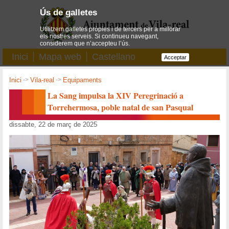
Ús de galletes
Utilitzem galletes pròpies i de tercers per a millorar
els nostres serveis. Si continueu navegant,
considerem que n’accepteu l’ús.
Inici
Mapa web
Castellano
Acceptar
Inici
->
Vila-real
->
Equipaments
La Sang impulsa la XIV Peregrinació a
Torrehermosa, poble natal de san Pasqual
dissabte, 22 de març de 2025