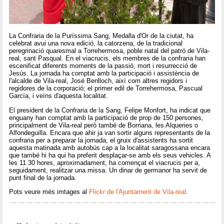
La Confraria de la Puríssima Sang, Medalla d'Or de la ciutat, ha
celebrat avui una nova edició, la catorzena, de la tradicional
peregrinació quaresmal a Torrehermosa, poble natal del patró de Vila-
real, sant Pasqual. En el viacrucis, els membres de la confraria han
escenificat diferents moments de la passió, mort i resurrecció de
Jesús. La jornada ha comptat amb la participació i assistència de
l'alcalde de Vila-real, José Benlloch, així com altres regidors i
regidores de la corporació; el primer edil de Torrehermosa, Pascual
García, i veïns d'aquesta localitat.
El president de la Confraria de la Sang, Felipe Monfort, ha indicat que
enguany han comptat amb la participació de prop de 150 persones,
principalment de Vila-real però també de Borriana, les Alqueries o
Alfondeguilla. Encara que ahir ja van sortir alguns representants de la
confraria per a preparar la jornada, el gruix d'assistents ha sortit
aquesta matinada amb autobús cap a la localitat saragossana encara
que també hi ha qui ha preferit desplaçar-se amb els seus vehicles. A
les 11.30 hores, aproximadament, ha començat el viacrucis per a,
seguidament, realitzar una missa. Un dinar de germanor ha servit de
punt final de la jornada.
Pots veure més imtages al
Flickr de l'Ajuntament de Vila-real
.