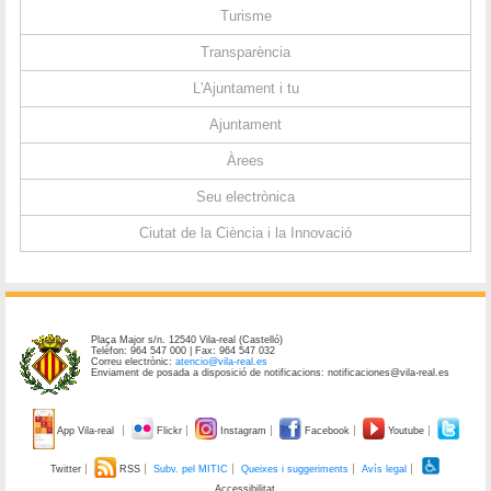
Turisme
Transparència
L'Ajuntament i tu
Ajuntament
Àrees
Seu electrònica
Ciutat de la Ciència i la Innovació
Plaça Major s/n. 12540 Vila-real (Castelló)
Telèfon: 964 547 000 | Fax: 964 547 032
Correu electrònic:
atencio@vila-real.es
Enviament de posada a disposició de notificacions: notificaciones@vila-real.es
App Vila-real
Flickr
Instagram
Facebook
Youtube
Twitter
RSS
Subv. pel MITIC
Queixes i suggeriments
Avís legal
Accessibilitat