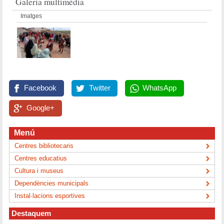
Galeria multimèdia
Imatges
Facebook
Twitter
WhatsApp
Google+
Menú
Centres bibliotecaris
Centres educatius
Cultura i museus
Dependències municipals
Instal·lacions esportives
Destaquem