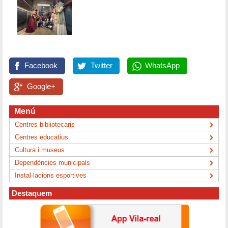
Facebook
Twitter
WhatsApp
Google+
Menú
Centres bibliotecaris
Centres educatius
Cultura i museus
Dependències municipals
Instal·lacions esportives
Destaquem