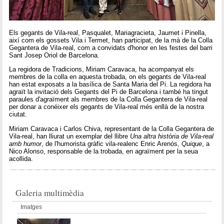
Els gegants de Vila-real, Pasqualet, Mariagracieta, Jaumet i Pinella,
així com els gossets Vila i Termet, han participat, de la mà de la Colla
Gegantera de Vila-real, com a convidats d'honor en les festes del barri
Sant Josep Oriol de Barcelona.
La regidora de Tradicions, Miriam Caravaca, ha acompanyat els
membres de la colla en aquesta trobada, on els gegants de Vila-real
han estat exposats a la basílica de Santa Maria del Pi. La regidora ha
agraït la invitació dels Gegants del Pi de Barcelona i també ha tingut
paraules d'agraïment als membres de la Colla Gegantera de Vila-real
per donar a conéixer els gegants de Vila-real més enllà de la nostra
ciutat.
Miriam Caravaca i Carlos Chiva, representant de la Colla Gegantera de
Vila-real, han lliurat un exemplar del llibre
Una altra història de Vila-real
amb humor
, de l'humorista gràfic vila-realenc Enric Arenós,
Quique
, a
Nico Alonso, responsable de la trobada, en agraïment per la seua
acollida.
Galeria multimèdia
Imatges