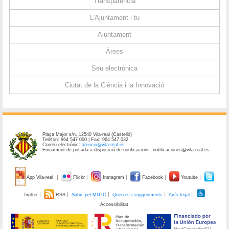
Transparència
L'Ajuntament i tu
Ajuntament
Àrees
Seu electrònica
Ciutat de la Ciència i la Innovació
Plaça Major s/n. 12540 Vila-real (Castelló)
Telèfon: 964 547 000 | Fax: 964 547 032
Correu electrònic:
atencio@vila-real.es
Enviament de posada a disposició de notificacions: notificaciones@vila-real.es
App Vila-real
Flickr
Instagram
Facebook
Youtube
Twitter
RSS
Subv. pel MITIC
Queixes i suggeriments
Avís legal
Accessibilitat