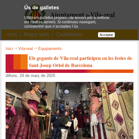
Ús de galletes
Utilitzem galletes pròpies i de tercers per a millorar
els nostres serveis. Si continueu navegant,
considerem que n’accepteu l’ús.
Inici
Mapa web
Castellano
Acceptar
Inici
->
Vila-real
->
Equipaments
Els gegants de Vila-real participen en les festes de
Sant Josep Oriol de Barcelona
dilluns, 24 de març de 2025