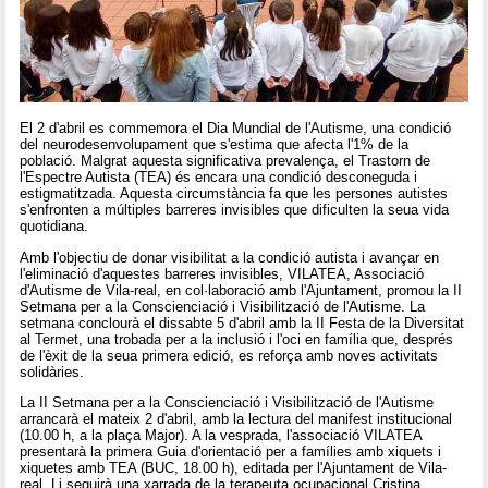
El 2 d'abril es commemora el Dia Mundial de l'Autisme, una condició
del neurodesenvolupament que s'estima que afecta l'1% de la
població. Malgrat aquesta significativa prevalença, el Trastorn de
l'Espectre Autista (TEA) és encara una condició desconeguda i
estigmatitzada. Aquesta circumstància fa que les persones autistes
s'enfronten a múltiples barreres invisibles que dificulten la seua vida
quotidiana.
Amb l'objectiu de donar visibilitat a la condició autista i avançar en
l'eliminació d'aquestes barreres invisibles, VILATEA, Associació
d'Autisme de Vila-real, en col·laboració amb l'Ajuntament, promou la II
Setmana per a la Conscienciació i Visibilització de l'Autisme. La
setmana conclourà el dissabte 5 d'abril amb la II Festa de la Diversitat
al Termet, una trobada per a la inclusió i l'oci en família que, després
de l'èxit de la seua primera edició, es reforça amb noves activitats
solidàries.
La II Setmana per a la Conscienciació i Visibilització de l'Autisme
arrancarà el mateix 2 d'abril, amb la lectura del manifest institucional
(10.00 h, a la plaça Major). A la vesprada, l'associació VILATEA
presentarà la primera Guia d'orientació per a famílies amb xiquets i
xiquetes amb TEA (BUC, 18.00 h), editada per l'Ajuntament de Vila-
real. Li seguirà una xarrada de la terapeuta ocupacional Cristina