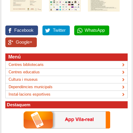
Facebook
Twitter
WhatsApp
Google+
Menú
Centres bibliotecaris
Centres educatius
Cultura i museus
Dependències municipals
Instal·lacions esportives
Destaquem