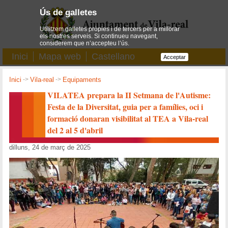
Ús de galletes
Utilitzem galletes pròpies i de tercers per a millorar
els nostres serveis. Si continueu navegant,
considerem que n’accepteu l’ús.
Inici
Mapa web
Castellano
Acceptar
Inici
->
Vila-real
->
Equipaments
VILATEA prepara la II Setmana de l'Autisme:
Festa de la Diversitat, guia per a famílies, oci i
formació donaran visibilitat al TEA a Vila-real
del 2 al 5 d'abril
dilluns, 24 de març de 2025