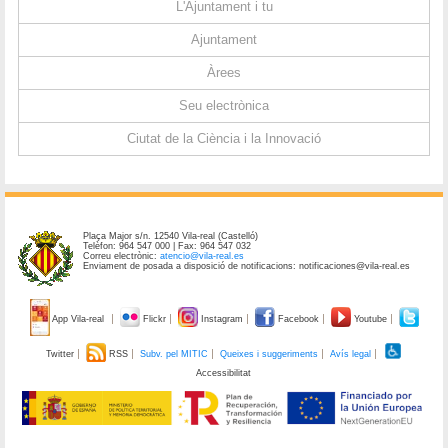
L'Ajuntament i tu
Ajuntament
Àrees
Seu electrònica
Ciutat de la Ciència i la Innovació
Plaça Major s/n. 12540 Vila-real (Castelló)
Telèfon: 964 547 000 | Fax: 964 547 032
Correu electrònic:
atencio@vila-real.es
Enviament de posada a disposició de notificacions: notificaciones@vila-real.es
App Vila-real
Flickr
Instagram
Facebook
Youtube
Twitter
RSS
Subv. pel MITIC
Queixes i suggeriments
Avís legal
Accessibilitat