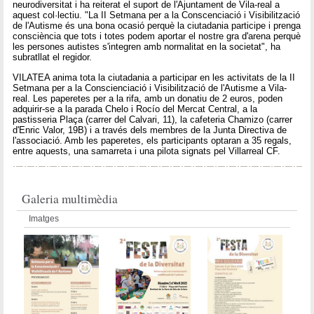
neurodiversitat i ha reiterat el suport de l'Ajuntament de Vila-real a
aquest col·lectiu. "La II Setmana per a la Conscenciació i Visibilització
de l'Autisme és una bona ocasió perquè la ciutadania participe i prenga
consciència que tots i totes podem aportar el nostre gra d'arena perquè
les persones autistes s'integren amb normalitat en la societat", ha
subratllat el regidor.
VILATEA anima tota la ciutadania a participar en les activitats de la II
Setmana per a la Conscienciació i Visibilització de l'Autisme a Vila-
real. Les paperetes per a la rifa, amb un donatiu de 2 euros, poden
adquirir-se a la parada Chelo i Rocío del Mercat Central, a la
pastisseria Plaça (carrer del Calvari, 11), la cafeteria Chamizo (carrer
d'Enric Valor, 19B) i a través dels membres de la Junta Directiva de
l'associació. Amb les paperetes, els participants optaran a 35 regals,
entre aquests, una samarreta i una pilota signats pel Villarreal CF.
Galeria multimèdia
Imatges