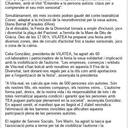
Cifuentes, amb el títol "Entendre a la persona autista: claus per a
comprendre el seu món sensorial".
Simultàniament, els més xicotets podran gaudir del conte teatralitzat
Coses
, adaptat a la inclusió de la neurodiversitat per la seua autora,
Diana Bernal (Paraules d'Aire).
Ja el dissabte, la Festa de la Diversitat tornarà a omplir d'inclusió, jocs
i diversitat la plaça del Pastoret, a l'ermita de la Mare de Déu de
Gràcia. Des de les 17.00 h, VILATEA ha preparat una festa amb
diverses zones, des de circuits d'activitat fins a taules sensorials, jocs
o zona de la calma.
Celia González, presidenta de VILATEA, ha agraït als 60
col·laboradors i patrocinadors de la festa la seua solidaritat i implicació
amb la visibilització de l'autisme. "Les empreses, comerços i entitats
de Vila-real s'han bolcat amb nosaltres en aquesta II Fira de la
Diversitat, tant donant-nos regals per a la rifa com amb aportacions
per a l'organització de la festa", assenyala la presidenta.
"A Vila-real, es calcula que més de 500 persones són autistes. Són
els nostres fills, els nostres companys, els nostres veïns... L'autisme
forma part, doncs, de la nostra vida i és responsabilitat de tots i de
totes normalitzar aquesta condició i garantir que les persones amb
TEA puguen participar plenament en la societat", assenyala González.
En aquest sentit, el manifest que es llegirà el 2 d'abril reivindica
l'eliminació de les barreres invisibles que dificulten aquesta
participació plena de les persones autistes.
El regidor de Serveis Socials, Toni Marín, ha agraït la tasca que
l'associació porta a terme per tal de visibilitzar l'autisme i la