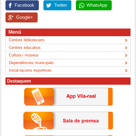
Facebook
Twitter
WhatsApp
Google+
Menú
Centres bibliotecaris
Centres educatius
Cultura i museus
Dependències municipals
Instal·lacions esportives
Destaquem