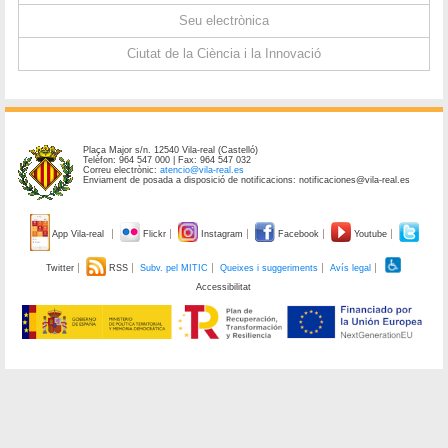
Seu electrònica
Ciutat de la Ciència i la Innovació
Plaça Major s/n. 12540 Vila-real (Castelló)
Telèfon: 964 547 000 | Fax: 964 547 032
Correu electrònic:
atencio@vila-real.es
Enviament de posada a disposició de notificacions: notificaciones@vila-real.es
App Vila-real
Flickr
Instagram
Facebook
Youtube
Twitter
RSS
Subv. pel MITIC
Queixes i suggeriments
Avís legal
Accessibilitat