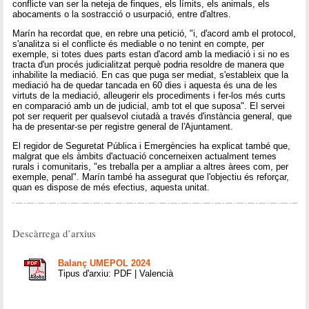
conflicte van ser la neteja de finques, els límits, els animals, els
abocaments o la sostracció o usurpació, entre d'altres.
Marín ha recordat que, en rebre una petició, "i, d'acord amb el protocol,
s'analitza si el conflicte és mediable o no tenint en compte, per
exemple, si totes dues parts estan d'acord amb la mediació i si no es
tracta d'un procés judicialitzat perquè podria resoldre de manera que
inhabilite la mediació. En cas que puga ser mediat, s'estableix que la
mediació ha de quedar tancada en 60 dies i aquesta és una de les
virtuts de la mediació, alleugerir els procediments i fer-los més curts
en comparació amb un de judicial, amb tot el que suposa". El servei
pot ser requerit per qualsevol ciutadà a través d'instància general, que
ha de presentar-se per registre general de l'Ajuntament.
El regidor de Seguretat Pública i Emergències ha explicat també que,
malgrat que els àmbits d'actuació concerneixen actualment temes
rurals i comunitaris, "es treballa per a ampliar a altres àrees com, per
exemple, penal". Marín també ha assegurat que l'objectiu és reforçar,
quan es dispose de més efectius, aquesta unitat.
Descàrrega d’arxius
Balanç UMEPOL 2024
Tipus d'arxiu: PDF | Valencià