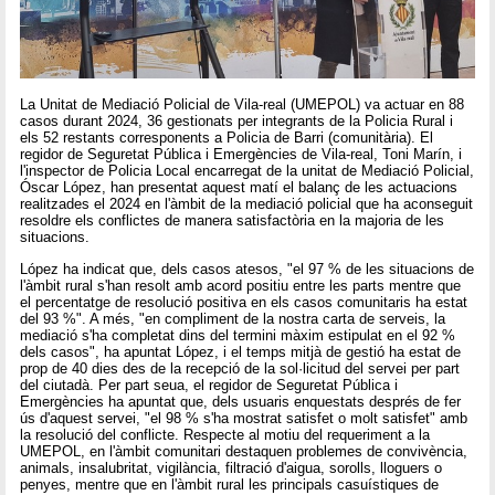
La Unitat de Mediació Policial de Vila-real (UMEPOL) va actuar en 88
casos durant 2024, 36 gestionats per integrants de la Policia Rural i
els 52 restants corresponents a Policia de Barri (comunitària). El
regidor de Seguretat Pública i Emergències de Vila-real, Toni Marín, i
l'inspector de Policia Local encarregat de la unitat de Mediació Policial,
Óscar López, han presentat aquest matí el balanç de les actuacions
realitzades el 2024 en l'àmbit de la mediació policial que ha aconseguit
resoldre els conflictes de manera satisfactòria en la majoria de les
situacions.
López ha indicat que, dels casos atesos, "el 97 % de les situacions de
l'àmbit rural s'han resolt amb acord positiu entre les parts mentre que
el percentatge de resolució positiva en els casos comunitaris ha estat
del 93 %". A més, "en compliment de la nostra carta de serveis, la
mediació s'ha completat dins del termini màxim estipulat en el 92 %
dels casos", ha apuntat López, i el temps mitjà de gestió ha estat de
prop de 40 dies des de la recepció de la sol·licitud del servei per part
del ciutadà. Per part seua, el regidor de Seguretat Pública i
Emergències ha apuntat que, dels usuaris enquestats després de fer
ús d'aquest servei, "el 98 % s'ha mostrat satisfet o molt satisfet" amb
la resolució del conflicte. Respecte al motiu del requeriment a la
UMEPOL, en l'àmbit comunitari destaquen problemes de convivència,
animals, insalubritat, vigilància, filtració d'aigua, sorolls, lloguers o
penyes, mentre que en l'àmbit rural les principals casuístiques de