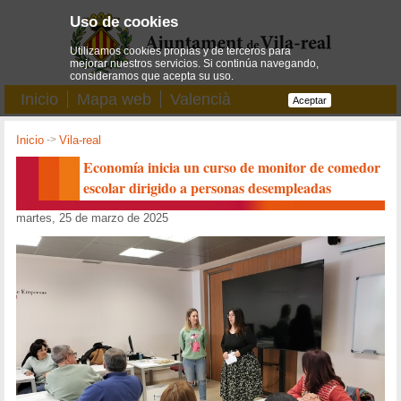
Uso de cookies
Utilizamos cookies propias y de terceros para
mejorar nuestros servicios. Si continúa navegando,
consideramos que acepta su uso.
Inicio
Mapa web
Valencià
Aceptar
Inicio
->
Vila-real
Economía inicia un curso de monitor de comedor
escolar dirigido a personas desempleadas
martes, 25 de marzo de 2025