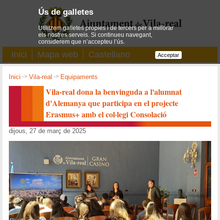
Ús de galletes
Utilitzem galletes pròpies i de tercers per a millorar
els nostres serveis. Si continueu navegant,
considerem que n’accepteu l’ús.
Inici
Mapa web
Castellano
Acceptar
Inici
->
Vila-real
->
Equipaments
Vila-real dona la benvinguda a l'alumnat
d'Alemanya que participa en el projecte
Erasmus+ amb el col·legi Consolació
dijous, 27 de març de 2025