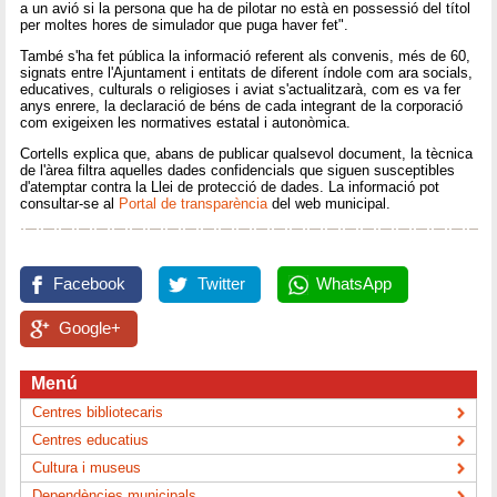
a un avió si la persona que ha de pilotar no està en possessió del títol
per moltes hores de simulador que puga haver fet".
També s'ha fet pública la informació referent als convenis, més de 60,
signats entre l'Ajuntament i entitats de diferent índole com ara socials,
educatives, culturals o religioses i aviat s'actualitzarà, com es va fer
anys enrere, la declaració de béns de cada integrant de la corporació
com exigeixen les normatives estatal i autonòmica.
Cortells explica que, abans de publicar qualsevol document, la tècnica
de l'àrea filtra aquelles dades confidencials que siguen susceptibles
d'atemptar contra la Llei de protecció de dades. La informació pot
consultar-se al
Portal de transparència
del web municipal.
Facebook
Twitter
WhatsApp
Google+
Menú
Centres bibliotecaris
Centres educatius
Cultura i museus
Dependències municipals