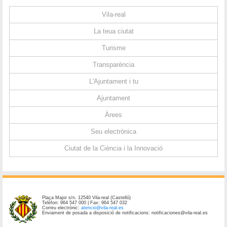
Vila-real
La teua ciutat
Turisme
Transparència
L'Ajuntament i tu
Ajuntament
Àrees
Seu electrònica
Ciutat de la Ciència i la Innovació
Plaça Major s/n. 12540 Vila-real (Castelló)
Telèfon: 964 547 000 | Fax: 964 547 032
Correu electrònic:
atencio@vila-real.es
Enviament de posada a disposició de notificacions: notificaciones@vila-real.es