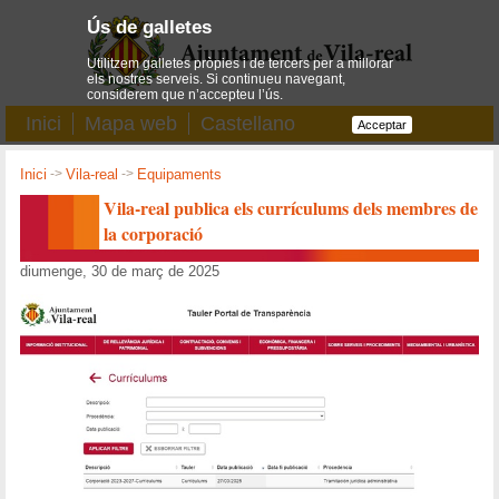
Ús de galletes
Utilitzem galletes pròpies i de tercers per a millorar
els nostres serveis. Si continueu navegant,
considerem que n’accepteu l’ús.
Inici
Mapa web
Castellano
Acceptar
Inici
->
Vila-real
->
Equipaments
Vila-real publica els currículums dels membres de
la corporació
diumenge, 30 de març de 2025