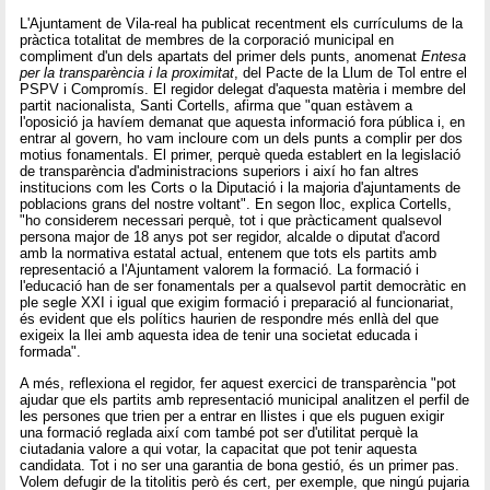
L'Ajuntament de Vila-real ha publicat recentment els currículums de la
pràctica totalitat de membres de la corporació municipal en
compliment d'un dels apartats del primer dels punts, anomenat
Entesa
per la transparència i la proximitat
, del Pacte de la Llum de Tol entre el
PSPV i Compromís. El regidor delegat d'aquesta matèria i membre del
partit nacionalista, Santi Cortells, afirma que "quan estàvem a
l'oposició ja havíem demanat que aquesta informació fora pública i, en
entrar al govern, ho vam incloure com un dels punts a complir per dos
motius fonamentals. El primer, perquè queda establert en la legislació
de transparència d'administracions superiors i així ho fan altres
institucions com les Corts o la Diputació i la majoria d'ajuntaments de
poblacions grans del nostre voltant". En segon lloc, explica Cortells,
"ho considerem necessari perquè, tot i que pràcticament qualsevol
persona major de 18 anys pot ser regidor, alcalde o diputat d'acord
amb la normativa estatal actual, entenem que tots els partits amb
representació a l'Ajuntament valorem la formació. La formació i
l'educació han de ser fonamentals per a qualsevol partit democràtic en
ple segle XXI i igual que exigim formació i preparació al funcionariat,
és evident que els polítics haurien de respondre més enllà del que
exigeix la llei amb aquesta idea de tenir una societat educada i
formada".
A més, reflexiona el regidor, fer aquest exercici de transparència "pot
ajudar que els partits amb representació municipal analitzen el perfil de
les persones que trien per a entrar en llistes i que els puguen exigir
una formació reglada així com també pot ser d'utilitat perquè la
ciutadania valore a qui votar, la capacitat que pot tenir aquesta
candidata. Tot i no ser una garantia de bona gestió, és un primer pas.
Volem defugir de la titolitis però és cert, per exemple, que ningú pujaria