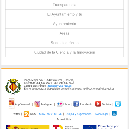
Transparencia
El Ayuntamiento y tú
Ayuntamiento
Áreas
Sede electrónica
Ciudad de la Ciencia y la Innovación
Plaça Major s/n. 12540 Vila-real (Castelló)
Teléfono: 964 547 000 | Fax: 964 547 032
Correo electrónico:
atencio@vila-real.es
Envío de puesta a disposición de notificaciones: notificaciones@vila-real.es
App Vila-real
Instagram
Flickr
Facebook
Youtube
Twitter
RSS
Subv. por el MITyC
Quejas y sugerencias
Aviso legal
Accesibilidad