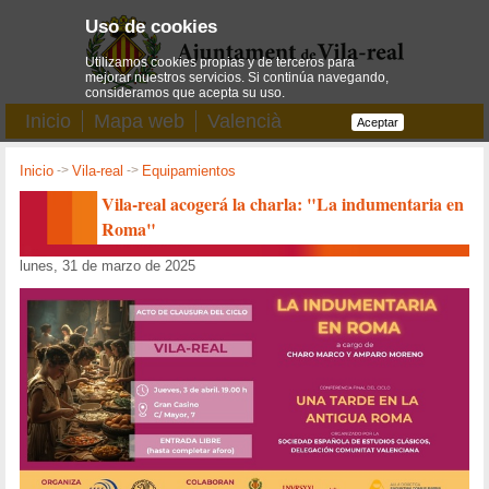
Uso de cookies
Utilizamos cookies propias y de terceros para
mejorar nuestros servicios. Si continúa navegando,
consideramos que acepta su uso.
Inicio
Mapa web
Valencià
Aceptar
Inicio
->
Vila-real
->
Equipamientos
Vila-real acogerá la charla: "La indumentaria en
Roma"
lunes, 31 de marzo de 2025