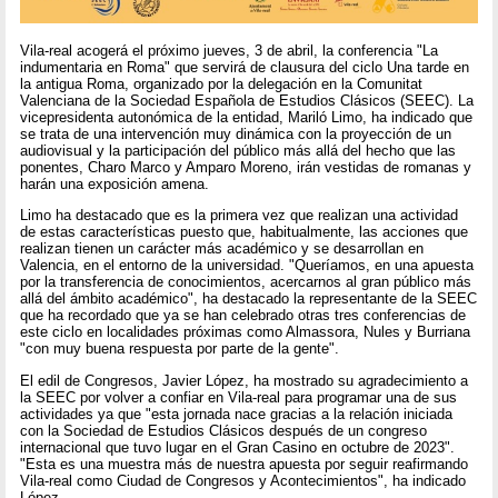
Vila-real acogerá el próximo jueves, 3 de abril, la conferencia "La
indumentaria en Roma" que servirá de clausura del ciclo Una tarde en
la antigua Roma, organizado por la delegación en la Comunitat
Valenciana de la Sociedad Española de Estudios Clásicos (SEEC). La
vicepresidenta autonómica de la entidad, Mariló Limo, ha indicado que
se trata de una intervención muy dinámica con la proyección de un
audiovisual y la participación del público más allá del hecho que las
ponentes, Charo Marco y Amparo Moreno, irán vestidas de romanas y
harán una exposición amena.
Limo ha destacado que es la primera vez que realizan una actividad
de estas características puesto que, habitualmente, las acciones que
realizan tienen un carácter más académico y se desarrollan en
Valencia, en el entorno de la universidad. "Queríamos, en una apuesta
por la transferencia de conocimientos, acercarnos al gran público más
allá del ámbito académico", ha destacado la representante de la SEEC
que ha recordado que ya se han celebrado otras tres conferencias de
este ciclo en localidades próximas como Almassora, Nules y Burriana
"con muy buena respuesta por parte de la gente".
El edil de Congresos, Javier López, ha mostrado su agradecimiento a
la SEEC por volver a confiar en Vila-real para programar una de sus
actividades ya que "esta jornada nace gracias a la relación iniciada
con la Sociedad de Estudios Clásicos después de un congreso
internacional que tuvo lugar en el Gran Casino en octubre de 2023".
"Esta es una muestra más de nuestra apuesta por seguir reafirmando
Vila-real como Ciudad de Congresos y Acontecimientos", ha indicado
López.