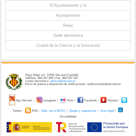
El Ayuntamiento y tú
Ayuntamiento
Áreas
Sede electrónica
Ciudad de la Ciencia y la Innovación
Plaça Major s/n. 12540 Vila-real (Castelló)
Teléfono: 964 547 000 | Fax: 964 547 032
Correo electrónico:
atencio@vila-real.es
Envío de puesta a disposición de notificaciones: notificaciones@vila-real.es
App Vila-real
Instagram
Flickr
Facebook
Youtube
Twitter
RSS
Subv. por el MITyC
Quejas y sugerencias
Aviso legal
Accesibilidad