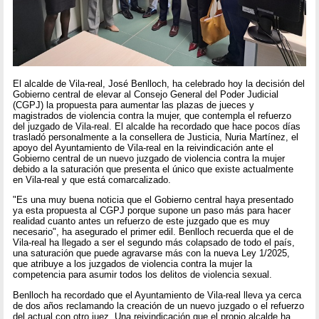
El alcalde de Vila-real, José Benlloch, ha celebrado hoy la decisión del
Gobierno central de elevar al Consejo General del Poder Judicial
(CGPJ) la propuesta para aumentar las plazas de jueces y
magistrados de violencia contra la mujer, que contempla el refuerzo
del juzgado de Vila-real. El alcalde ha recordado que hace pocos días
trasladó personalmente a la consellera de Justicia, Nuria Martínez, el
apoyo del Ayuntamiento de Vila-real en la reivindicación ante el
Gobierno central de un nuevo juzgado de violencia contra la mujer
debido a la saturación que presenta el único que existe actualmente
en Vila-real y que está comarcalizado.
"Es una muy buena noticia que el Gobierno central haya presentado
ya esta propuesta al CGPJ porque supone un paso más para hacer
realidad cuanto antes un refuerzo de este juzgado que es muy
necesario", ha asegurado el primer edil. Benlloch recuerda que el de
Vila-real ha llegado a ser el segundo más colapsado de todo el país,
una saturación que puede agravarse más con la nueva Ley 1/2025,
que atribuye a los juzgados de violencia contra la mujer la
competencia para asumir todos los delitos de violencia sexual.
Benlloch ha recordado que el Ayuntamiento de Vila-real lleva ya cerca
de dos años reclamando la creación de un nuevo juzgado o el refuerzo
del actual con otro juez. Una reivindicación que el propio alcalde ha