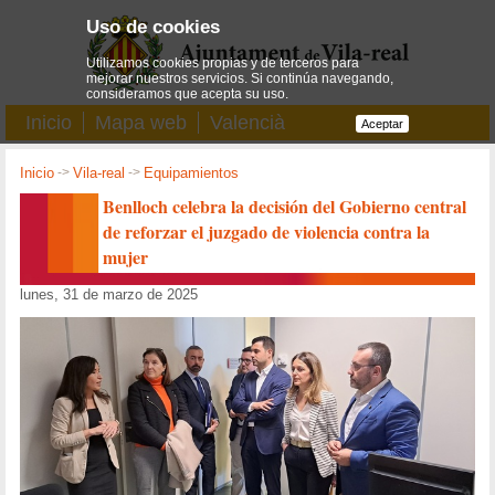
Uso de cookies
Utilizamos cookies propias y de terceros para
mejorar nuestros servicios. Si continúa navegando,
consideramos que acepta su uso.
Inicio
Mapa web
Valencià
Aceptar
Inicio
->
Vila-real
->
Equipamientos
Benlloch celebra la decisión del Gobierno central
de reforzar el juzgado de violencia contra la
mujer
lunes, 31 de marzo de 2025