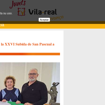
ta su uso.
Aceptar
cià
za la XXVI Subida de San Pascual a