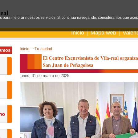
os para mejorar nuestros servicios. Si continúa navegando, consideramos que acep
Inicio
Mapa web
Valen
Inicio
->
Tu ciudad
amos
El Centro Excursionista de Vila-real organi
San Juan de Peñagolosa
lunes, 31 de marzo de 2025