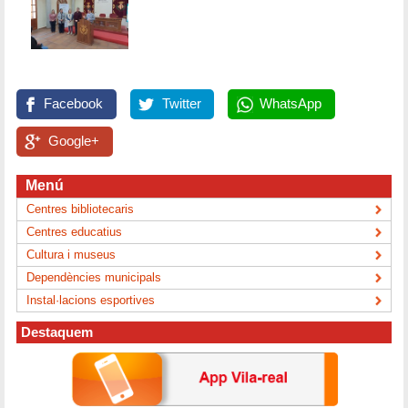
Facebook
Twitter
WhatsApp
Google+
Menú
Centres bibliotecaris
Centres educatius
Cultura i museus
Dependències municipals
Instal·lacions esportives
Destaquem