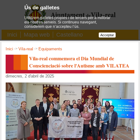
Ús de galletes
Utilitzem galletes pròpies i de tercers per a millorar
els nostres serveis. Si continueu navegant,
considerem que n’accepteu l’ús.
Inici
Mapa web
Castellano
Acceptar
Inici
->
Vila-real
->
Equipaments
Vila-real commemora el Dia Mundial de
Conscienciació sobre l'Autisme amb VILATEA
dimecres, 2 d'abril de 2025