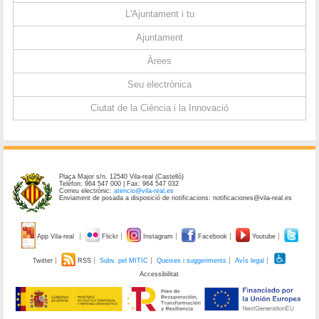
L'Ajuntament i tu
Ajuntament
Àrees
Seu electrònica
Ciutat de la Ciència i la Innovació
Plaça Major s/n. 12540 Vila-real (Castelló)
Telèfon: 964 547 000 | Fax: 964 547 032
Correu electrònic:
atencio@vila-real.es
Enviament de posada a disposició de notificacions: notificaciones@vila-real.es
App Vila-real
Flickr
Instagram
Facebook
Youtube
Twitter
RSS
Subv. pel MITIC
Queixes i suggeriments
Avís legal
Accessibilitat