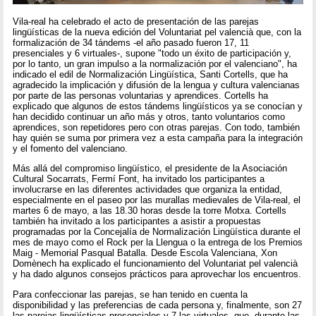
Vila-real ha celebrado el acto de presentación de las parejas
lingüísticas de la nueva edición del Voluntariat pel valencià que, con la
formalización de 34 tándems -el año pasado fueron 17, 11
presenciales y 6 virtuales-, supone "todo un éxito de participación y,
por lo tanto, un gran impulso a la normalización por el valenciano", ha
indicado el edil de Normalización Lingüística, Santi Cortells, que ha
agradecido la implicación y difusión de la lengua y cultura valencianas
por parte de las personas voluntarias y aprendices. Cortells ha
explicado que algunos de estos tándems lingüísticos ya se conocían y
han decidido continuar un año más y otros, tanto voluntarios como
aprendices, son repetidores pero con otras parejas. Con todo, también
hay quién se suma por primera vez a esta campaña para la integración
y el fomento del valenciano.
Más allá del compromiso lingüístico, el presidente de la Asociación
Cultural Socarrats, Fermí Font, ha invitado los participantes a
involucrarse en las diferentes actividades que organiza la entidad,
especialmente en el paseo por las murallas medievales de Vila-real, el
martes 6 de mayo, a las 18.30 horas desde la torre Motxa. Cortells
también ha invitado a los participantes a asistir a propuestas
programadas por la Concejalía de Normalización Lingüística durante el
mes de mayo como el Rock per la Llengua o la entrega de los Premios
Maig - Memorial Pasqual Batalla. Desde Escola Valenciana, Xon
Domènech ha explicado el funcionamiento del Voluntariat pel valencià
y ha dado algunos consejos prácticos para aprovechar los encuentros.
Para confeccionar las parejas, se han tenido en cuenta la
disponibilidad y las preferencias de cada persona y, finalmente, son 27
las parejas lingüísticas presenciales y 7 las virtuales, que, durante las