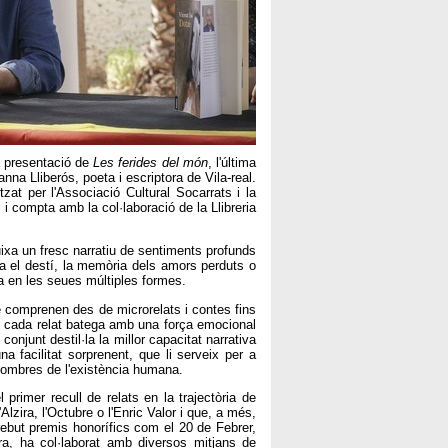
la presentació de
Les ferides del món
, l'última
a Lliberós, poeta i escriptora de Vila-real.
itzat per l'Associació Cultural Socarrats i la
 i compta amb la col·laboració de la Llibreria
buixa un fresc narratiu de sentiments profunds
ra el destí, la memòria dels amors perduts o
a en les seues múltiples formes.
ue comprenen des de microrelats i contes fins
n cada relat batega amb una força emocional
conjunt destil·la la millor capacitat narrativa
a facilitat sorprenent, que li serveix per a
 ombres de l'existència humana.
 primer recull de relats en la trajectòria de
zira, l'Octubre o l'Enric Valor i que, a més,
rebut premis honorífics com el 20 de Febrer,
ra, ha col·laborat amb diversos mitjans de