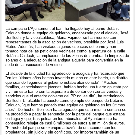
La campaña L'Ajuntament al barri ha llegado hoy al barrio Botànic
Calduch donde el equipo de gobierno, encabezado por el alcalde, José
Benlloch, y la vicealcaldesa, Maria Fajardo, se han reunido con
representantes de la asociación de vecinos, presidida por José Luis
Motes. Además, han visitado algunos espacios del barrio y han
tomado nota de las peticiones vecinales como la apertura de la calle
Botànic Calduch, la ampliación de las zonas de sombra, la limpieza de
solares o la adecuación de la antigua alquería para convertirla en la
sede de la asociación de vecinos.
El alcalde de la ciudad ha agradecido la acogida y ha recordado que
"en los últimos años hemos invertido mucho en este barrio, un distrito
que cuando llegamos al gobierno estaba abandonado". "Muchas
familias, especialmente jóvenes, habían hecho una fuerte apuesta por
vivir en este barrio con la esperanza de contar con zonas verdes y
servicios que el anterior gobierno del PP no les dio", ha recriminado
Benlloch. El alcalde ha puesto como ejemplo del parque de Botànic
Calduch, "que hemos pagado este equipo de gobierno en los últimos
años". De hecho, Benlloch ha asegurado que esta misma semana se
ha procedido a pagar la sentencia por la parte del parque que estaba
en litigio y que, tras pelear en los tribunales, el Ayuntamiento ha
conseguido rebajar de casi 6 millones de euros a un millón de euros.
"El resto del parque se expropió a través de un acuerdo con los
propietarios, sin juicio y sin conflictos, por importe también de un