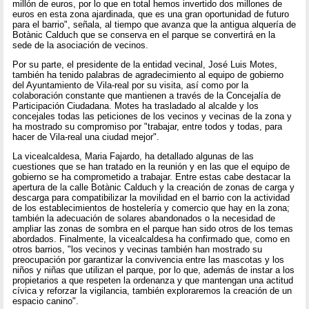
millón de euros, por lo que en total hemos invertido dos millones de
euros en esta zona ajardinada, que es una gran oportunidad de futuro
para el barrio", señala, al tiempo que avanza que la antigua alquería de
Botànic Calduch que se conserva en el parque se convertirá en la
sede de la asociación de vecinos.
Por su parte, el presidente de la entidad vecinal, José Luis Motes,
también ha tenido palabras de agradecimiento al equipo de gobierno
del Ayuntamiento de Vila-real por su visita, así como por la
colaboración constante que mantienen a través de la Concejalía de
Participación Ciudadana. Motes ha trasladado al alcalde y los
concejales todas las peticiones de los vecinos y vecinas de la zona y
ha mostrado su compromiso por "trabajar, entre todos y todas, para
hacer de Vila-real una ciudad mejor".
La vicealcaldesa, Maria Fajardo, ha detallado algunas de las
cuestiones que se han tratado en la reunión y en las que el equipo de
gobierno se ha comprometido a trabajar. Entre estas cabe destacar la
apertura de la calle Botànic Calduch y la creación de zonas de carga y
descarga para compatibilizar la movilidad en el barrio con la actividad
de los establecimientos de hostelería y comercio que hay en la zona;
también la adecuación de solares abandonados o la necesidad de
ampliar las zonas de sombra en el parque han sido otros de los temas
abordados. Finalmente, la vicealcaldesa ha confirmado que, como en
otros barrios, "los vecinos y vecinas también han mostrado su
preocupación por garantizar la convivencia entre las mascotas y los
niños y niñas que utilizan el parque, por lo que, además de instar a los
propietarios a que respeten la ordenanza y que mantengan una actitud
cívica y reforzar la vigilancia, también exploraremos la creación de un
espacio canino".