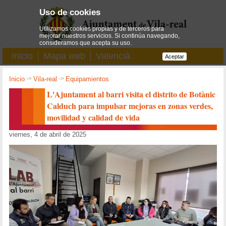
Uso de cookies
Utilizamos cookies propias y de terceros para
mejorar nuestros servicios. Si continúa navegando,
consideramos que acepta su uso.
Inicio
Mapa web
Valencià
Aceptar
Inicio
->
Vila-real
->
Equipamientos
L'Ajuntament al barri visita el distrito de Botànic
Calduch para impulsar mejoras en zonas verdes,
movilidad y calidad de vida
viernes, 4 de abril de 2025