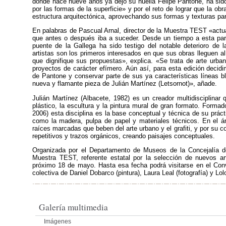
donde hace nueve años ya dejó su huella Felipe Pantone, ha sido
por las formas de la superficie» y por el reto de lograr que la obr
estructura arquitectónica, aprovechando sus formas y texturas pa
En palabras de Pascual Arnal, director de la Muestra TEST «actua
que antes o después iba a suceder. Desde un tiempo a esta part
puente de la Gallega ha sido testigo del notable deterioro de
artistas son los primeros interesados en que sus obras lleguen al
que dignifique sus propuestas», explica. «Se trata de arte urba
proyectos de carácter efímero. Aún así, para esta edición decidi
de Pantone y conservar parte de sus ya características líneas b
nueva y flamante pieza de Julián Martínez (Letsornot)», añade.
Julián Martínez (Albacete, 1982) es un creador multidisciplinar q
plástico, la escultura y la pintura mural de gran formato. Forma
2006) esta disciplina es la base conceptual y técnica de su prác
como la madera, pulpa de papel y materiales técnicos. En el á
raíces marcadas que beben del arte urbano y el grafiti, y por su
repetitivos y trazos orgánicos, creando paisajes conceptuales.
Organizada por el Departamento de Museos de la Concejalía de 
Muestra TEST, referente estatal por la selección de nuevos ar
próximo 18 de mayo. Hasta esa fecha podrá visitarse en el Conve
colectiva de Daniel Dobarco (pintura), Laura Leal (fotografía) y Lo
Galería multimedia
Imágenes