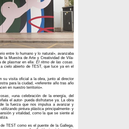
rio entre lo humano y lo natural», avanzaba
 la Muestra de Arte y Creatividad de Vila-
a de plasmar en ella:
El ritmo de las cosas
.
a cielo abierto de TEST, que luce ya en el
u visita oficial a la obra, junto al director
stra para la ciudad, «referente año tras año
n en nuestro territorio».
cosas
, «una celebración de la energía, del
ñala el autor- pueda disfrutarse ya. La obra
 de la fuerza que nos impulsa a avanzar y
tilizando pintura plástica principalmente- y
nsión y vitalidad, como la que se siente al
atiza.
ro de TEST como es el puente de la Gallega,