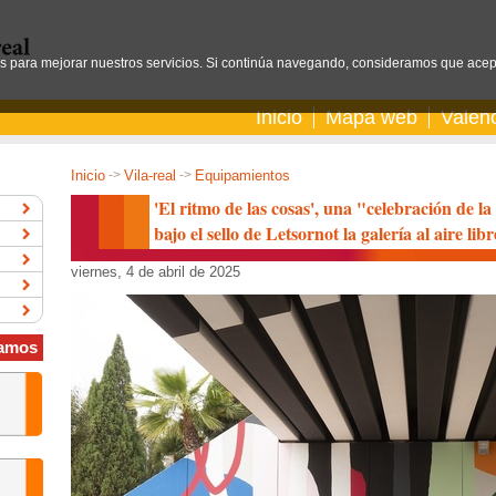
os para mejorar nuestros servicios. Si continúa navegando, consideramos que acep
Inicio
Mapa web
Valen
Inicio
->
Vila-real
->
Equipamientos
'El ritmo de las cosas', una "celebración de l
bajo el sello de Letsornot la galería al aire l
viernes, 4 de abril de 2025
amos