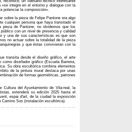
, reconoce, un «desafio técnico interesante
a «se integre en el entorno y dialogue con la
ra potenciar la composición».
r sobre la pieza de Felipe Pantone era algo
e cualquier persona que haya transitado el
 la pieza de Pantone; no olvidemos que los
 público con un nivel de presencia y calidad
no y una de sus características es que son
mos no actuar sobre la totalidad de la pieza
lanquinegras y que éstas convivieran con la
ue transita desde el diseño gráfico, el arte
do como diseñador gráfico (Escuela Barreira,
tica. Su obra escultórica combina elementos
mbito de la pintura mural destaca por unas
 combinación de formas geométricas, patrones
Cultura del Ayuntamiento de Vila-real, la
tistas, extenderá su edición 2025 hasta el
nt, espai d'art, de la ciudad la exposición
lo Camino Sos (instalación escultórica).