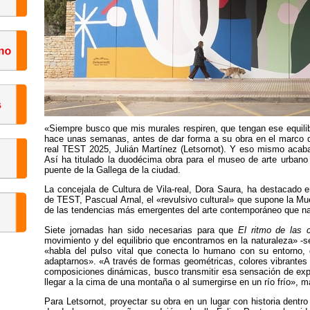
«Siempre busco que mis murales respiren, que tengan ese equilib
hace unas semanas, antes de dar forma a su obra en el marco de
real TEST 2025, Julián Martínez (Letsornot). Y eso mismo acab
Así ha titulado la duodécima obra para el museo de arte urbano 
puente de la Gallega de la ciudad.
La concejala de Cultura de Vila-real, Dora Saura, ha destacado en s
de TEST, Pascual Arnal, el «revulsivo cultural» que supone la Mue
de las tendencias más emergentes del arte contemporáneo que nace
Siete jornadas han sido necesarias para que
El ritmo de las 
movimiento y del equilibrio que encontramos en la naturaleza» -se
«habla del pulso vital que conecta lo humano con su entorno,
adaptarnos». «A través de formas geométricas, colores vibrantes -u
composiciones dinámicas, busco transmitir esa sensación de expa
llegar a la cima de una montaña o al sumergirse en un río frío», m
Para Letsornot, proyectar su obra en un lugar con historia dent