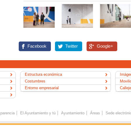
Facebook
Twitter
Google+
Estructura económica
Imágen
Costumbres
Movili
Entorno empresarial
Callej
parencia
El Ayuntamiento y tú
Ayuntamiento
Áreas
Sede electróni