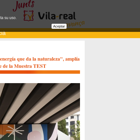
ta su uso.
Aceptar
cià
a energía que da la naturaleza", amplía
ibre de la Muestra TEST