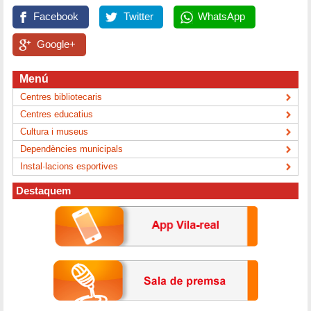
Facebook
Twitter
WhatsApp
Google+
Menú
Centres bibliotecaris
Centres educatius
Cultura i museus
Dependències municipals
Instal·lacions esportives
Destaquem