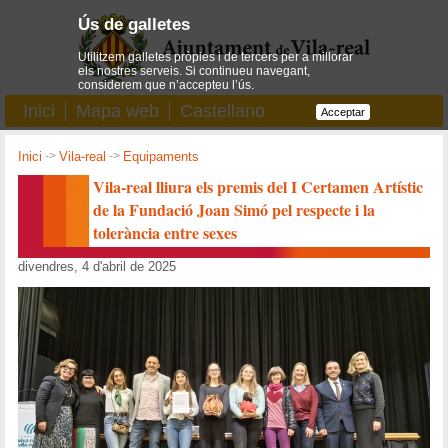
Ús de galletes
Utilitzem galletes pròpies i de tercers per a millorar
els nostres serveis. Si continueu navegant,
considerem que n’accepteu l’ús.
Inici
Mapa web
Castellano
Acceptar
Inici
->
Vila-real
->
Equipaments
Vila-real lliura els premis del I Certamen Artístic
de la Fundació Joan Simó pel respecte i la
tolerància entre sexes
divendres, 4 d'abril de 2025