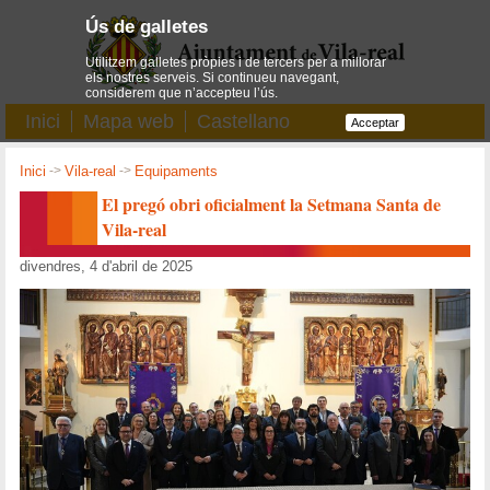
Ús de galletes
Utilitzem galletes pròpies i de tercers per a millorar
els nostres serveis. Si continueu navegant,
considerem que n’accepteu l’ús.
Inici
Mapa web
Castellano
Acceptar
Inici
->
Vila-real
->
Equipaments
El pregó obri oficialment la Setmana Santa de
Vila-real
divendres, 4 d'abril de 2025