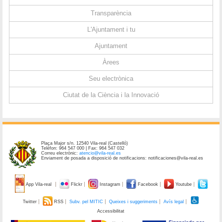
Transparència
L'Ajuntament i tu
Ajuntament
Àrees
Seu electrònica
Ciutat de la Ciència i la Innovació
Plaça Major s/n. 12540 Vila-real (Castelló)
Telèfon: 964 547 000 | Fax: 964 547 032
Correu electrònic:
atencio@vila-real.es
Enviament de posada a disposició de notificacions: notificaciones@vila-real.es
App Vila-real
Flickr
Instagram
Facebook
Youtube
Twitter
RSS
Subv. pel MITIC
Queixes i suggeriments
Avís legal
Accessibilitat