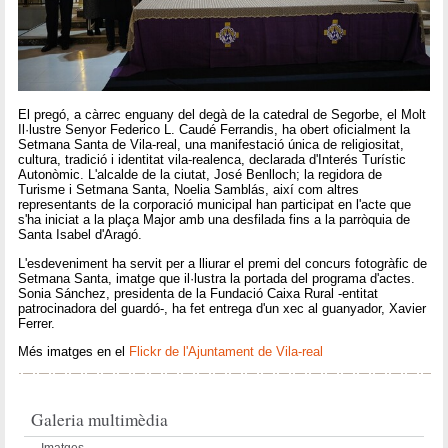
El pregó, a càrrec enguany del degà de la catedral de Segorbe, el Molt
Il·lustre Senyor Federico L. Caudé Ferrandis, ha obert oficialment la
Setmana Santa de Vila-real, una manifestació única de religiositat,
cultura, tradició i identitat vila-realenca, declarada d'Interés Turístic
Autonòmic. L'alcalde de la ciutat, José Benlloch; la regidora de
Turisme i Setmana Santa, Noelia Samblás, així com altres
representants de la corporació municipal han participat en l'acte que
s'ha iniciat a la plaça Major amb una desfilada fins a la parròquia de
Santa Isabel d'Aragó.
L'esdeveniment ha servit per a lliurar el premi del concurs fotogràfic de
Setmana Santa, imatge que il·lustra la portada del programa d'actes.
Sonia Sánchez, presidenta de la Fundació Caixa Rural -entitat
patrocinadora del guardó-, ha fet entrega d'un xec al guanyador, Xavier
Ferrer.
Més imatges en el
Flickr de l'Ajuntament de Vila-real
Galeria multimèdia