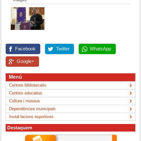
Imatges
Facebook
Twitter
WhatsApp
Google+
Menú
Centres bibliotecaris
Centres educatius
Cultura i museus
Dependències municipals
Instal·lacions esportives
Destaquem