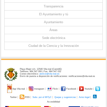
Transparencia
El Ayuntamiento y tú
Ayuntamiento
Áreas
Sede electrónica
Ciudad de la Ciencia y la Innovación
Plaça Major s/n. 12540 Vila-real (Castelló)
Teléfono: 964 547 000 | Fax: 964 547 032
Correo electrónico:
atencio@vila-real.es
Envío de puesta a disposición de notificaciones: notificaciones@vila-real.es
App Vila-real
Instagram
Flickr
Facebook
Youtube
Twitter
RSS
Subv. por el MITyC
Quejas y sugerencias
Aviso legal
Accesibilidad