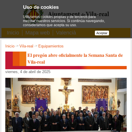
Uso de cookies
Utilizamos cookies propias y de terceros para
mejorar nuestros servicios. Si continúa navegando,
consideramos que acepta su uso.
Inicio
Mapa web
Valencià
Aceptar
Inicio
->
Vila-real
->
Equipamientos
El pregón abre oficialmente la Semana Santa de
Vila-real
viernes, 4 de abril de 2025