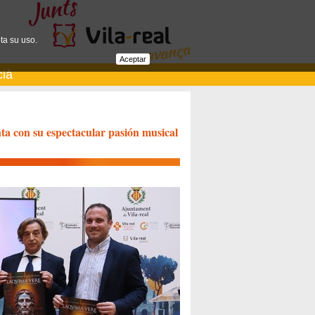
ta su uso.
Aceptar
cià
ta con su espectacular pasión musical