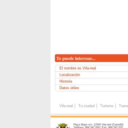
Te puede interesar...
El nombre es Vila-real
Localización
Historia
Datos útiles
Vila-real
Tu ciudad
Turismo
Trans
Plaça Major s/n. 12540 Vila-real (Castelló)
Teléfono: 964 547 000 | Fax: 964 547 032