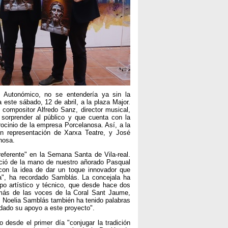
o Autonómico, no se entendería ya sin la
a este sábado, 12 de abril, a la plaza Major.
compositor Alfredo Sanz, director musical,
 sorprender al público y que cuenta con la
rocinio de la empresa Porcelanosa. Así, a la
en representación de Xarxa Teatre, y José
nosa.
eferente" en la Semana Santa de Vila-real.
ació de la mano de nuestro añorado Pasqual
con la idea de dar un toque innovador que
ta", ha recordado Samblás. La concejala ha
po artístico y técnico, que desde hace dos
emás de las voces de la Coral Sant Jaume,
. Noelia Samblás también ha tenido palabras
dado su apoyo a este proyecto".
desde el primer día "conjugar la tradición