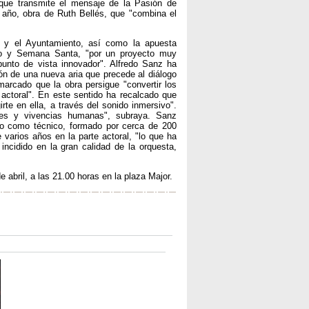
s que transmite el mensaje de la Pasión de
 año, obra de Ruth Bellés, que "combina el
 y el Ayuntamiento, así como la apuesta
smo y Semana Santa, "por un proyecto muy
unto de vista innovador". Alfredo Sanz ha
ón de una nueva aria que precede al diálogo
arcado que la obra persigue "convertir los
actoral". En este sentido ha recalcado que
rte en ella, a través del sonido inmersivo".
nes y vivencias humanas", subraya. Sanz
ico como técnico, formado por cerca de 200
varios años en la parte actoral, "lo que ha
ncidido en la gran calidad de la orquesta,
e abril, a las 21.00 horas en la plaza Major.