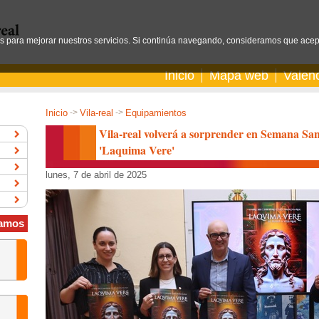
os para mejorar nuestros servicios. Si continúa navegando, consideramos que acep
Inicio
Mapa web
Valen
Inicio
->
Vila-real
->
Equipamientos
Vila-real volverá a sorprender en Semana San
'Laquima Vere'
lunes, 7 de abril de 2025
amos