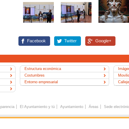
Facebook
Twitter
Google+
Estructura económica
Imágen
Costumbres
Movili
Entorno empresarial
Callej
parencia
El Ayuntamiento y tú
Ayuntamiento
Áreas
Sede electróni