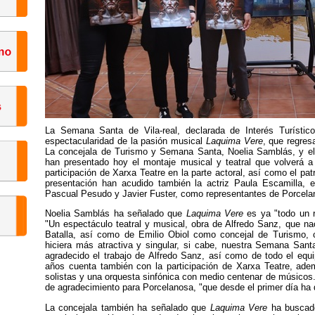
La Semana Santa de Vila-real, declarada de Interés Turístic
espectacularidad de la pasión musical
Laquima Vere
, que regres
La concejala de Turismo y Semana Santa, Noelia Samblás, y el 
han presentado hoy el montaje musical y teatral que volverá a
participación de Xarxa Teatre en la parte actoral, así como el pat
presentación han acudido también la actriz Paula Escamilla, 
Pascual Pesudo y Javier Fuster, como representantes de Porcela
Noelia Samblás ha señalado que
Laquima Vere
es ya "todo un r
"Un espectáculo teatral y musical, obra de Alfredo Sanz, que n
Batalla, así como de Emilio Obiol como concejal de Turismo, 
hiciera más atractiva y singular, si cabe, nuestra Semana San
agradecido el trabajo de Alfredo Sanz, así como de todo el equi
años cuenta también con la participación de Xarxa Teatre, ad
solistas y una orquesta sinfónica con medio centenar de músicos
de agradecimiento para Porcelanosa, "que desde el primer día ha 
La concejala también ha señalado que
Laquima Vere
ha buscado 