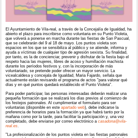
El Ayuntamiento de Vila-real, a través de la Concejalía de Igualdad, ha
abierto el plazo para inscribirse como voluntaria en su Punto Violeta,
que volverá a ponerse en marcha durante las fiestas de San Pascual,
que se celebrarán del 9 al 18 de mayo. Los puntos violeta son
espacios en los que se sensibiliza al público y se atiende, informa y
ayuda a víctimas de cualquier tipo de agresión sexista. Su finalidad,
por tanto, es la de concienciar, prevenir y disfrutar de la fiesta bajo el
respeto hacia las mujeres, libres de acoso y humillación machista
durante los períodos festivos y, con la incorporación de más
voluntariado, se pretende poder ofrecer un mayor servicio. La
vicealcaldesa y concejala de Igualdad, Maria Fajardo, señala que
actualmente están revisando el programa de actos "para valorar qué
días y en qué puntos quedará establecido el Punto Violeta".
Para poder participar, las personas interesadas deberán realizar una
pequeña formación que se realizará los días previos al comienzo de
los festejos patronales. Al cumplimentar el formulario para ser
voluntarias (disponible en este
apartado web
), debe indicarse la
preferencia de horarios para la formación ya que habrá tanto por la
mañana como por la tarde, para facilitar la participación y, una vez
completado, debe enviarse por correo electrónico a
casadona@vila-
real.es
.
"La profesionalización de los puntos violeta en las fiestas patronales