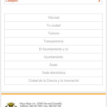
Callejero
Vila-real
Tu ciudad
Turismo
Transparencia
El Ayuntamiento y tú
Ayuntamiento
Áreas
Sede electrónica
Ciudad de la Ciencia y la Innovación
Plaça Major s/n. 12540 Vila-real (Castelló)
Teléfono: 964 547 000 | Fax: 964 547 032