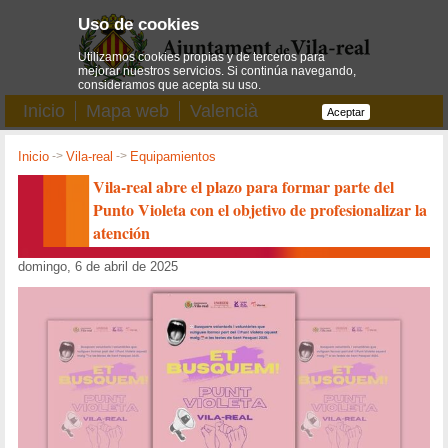
Uso de cookies
Utilizamos cookies propias y de terceros para
mejorar nuestros servicios. Si continúa navegando,
consideramos que acepta su uso.
Inicio
Mapa web
Valencià
Aceptar
Inicio
->
Vila-real
->
Equipamientos
Vila-real abre el plazo para formar parte del
Punto Violeta con el objetivo de profesionalizar la
atención
domingo, 6 de abril de 2025