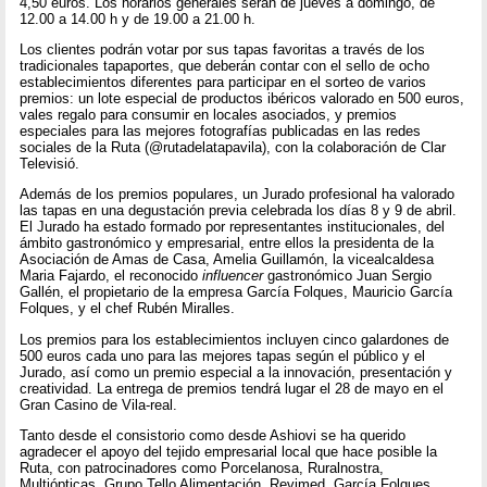
4,50 euros. Los horarios generales serán de jueves a domingo, de
12.00 a 14.00 h y de 19.00 a 21.00 h.
Los clientes podrán votar por sus tapas favoritas a través de los
tradicionales tapaportes, que deberán contar con el sello de ocho
establecimientos diferentes para participar en el sorteo de varios
premios: un lote especial de productos ibéricos valorado en 500 euros,
vales regalo para consumir en locales asociados, y premios
especiales para las mejores fotografías publicadas en las redes
sociales de la Ruta (@rutadelatapavila), con la colaboración de Clar
Televisió.
Además de los premios populares, un Jurado profesional ha valorado
las tapas en una degustación previa celebrada los días 8 y 9 de abril.
El Jurado ha estado formado por representantes institucionales, del
ámbito gastronómico y empresarial, entre ellos la presidenta de la
Asociación de Amas de Casa, Amelia Guillamón, la vicealcaldesa
Maria Fajardo, el reconocido
influencer
gastronómico Juan Sergio
Gallén, el propietario de la empresa García Folques, Mauricio García
Folques, y el chef Rubén Miralles.
Los premios para los establecimientos incluyen cinco galardones de
500 euros cada uno para las mejores tapas según el público y el
Jurado, así como un premio especial a la innovación, presentación y
creatividad. La entrega de premios tendrá lugar el 28 de mayo en el
Gran Casino de Vila-real.
Tanto desde el consistorio como desde Ashiovi se ha querido
agradecer el apoyo del tejido empresarial local que hace posible la
Ruta, con patrocinadores como Porcelanosa, Ruralnostra,
Multiópticas, Grupo Tello Alimentación, Revimed, García Folques,