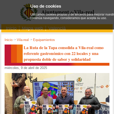
Uso de cookies
Utilizamos cookies propias y de terceros para mejorar nuestro
continúa navegando, consideramos que acepta su uso.
Inicio
Mapa web
Valencià
Inicio
->
Vila-real
->
Equipamientos
La Ruta de la Tapa consolida a Vila-real como
referente gastronómico con 22 locales y una
propuesta doble de sabor y solidaridad
miércoles, 9 de abril de 2025