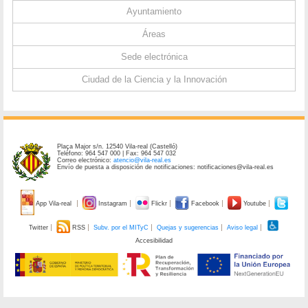
Ayuntamiento
Áreas
Sede electrónica
Ciudad de la Ciencia y la Innovación
Plaça Major s/n. 12540 Vila-real (Castelló)
Teléfono: 964 547 000 | Fax: 964 547 032
Correo electrónico:
atencio@vila-real.es
Envío de puesta a disposición de notificaciones: notificaciones@vila-real.es
App Vila-real
Instagram
Flickr
Facebook
Youtube
Twitter
RSS
Subv. por el MITyC
Quejas y sugerencias
Aviso legal
Accesibilidad