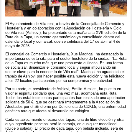
El Ayuntamiento de Vila-real, a través de la Concejalía de Comercio y
Hostelería y en colaboración con la Asociación de Hostelería y Ocio
de Vila-real (Ashiovi), ha presentado esta mañana la XVII edición de la
Ruta de la Tapa, un evento gastronómico ya consolidado dentro del
calendario local y comarcal, que se celebrará del 17 de abril al 4 de
mayo de 2025.
El concejal de Comercio y Hostelería, Xus Madrigal, ha destacado la
importancia de esta cita para el sector hostelero de la ciudad: "La Ruta
de la Tapa es mucho más que una propuesta culinaria. Es una forma
de socializar, dinamizar el consumo local y seguir impulsando un
sector clave para la economía de Vila-real". Madrigal ha agradecido el
trabajo de Ashiovi por hacer posible esta nueva edición y ha felicitado
a los 22 locales participantes por su compromiso y creatividad.
Por su parte, el presidente de Ashiovi, Emilio Miralles, ha puesto en
valor el espíritu solidario que, una vez más, acompaña esta Ruta.
Todos los establecimientos participantes han realizado una aportación
solidaria de 50 €, que se destinará íntegramente a la Asociación de
Afectados por el Síndrome por Deficiencia de CDKL5, una enfermedad
genética rara que afecta al desarrollo neurológico.
Cada establecimiento ofrecerá dos tapas: una de libre elección y otra
cuyo ingrediente principal será la naranja, en cualquier modalidad
(dulce o salada). El precio de cada tapa, con bebida incluida, será de