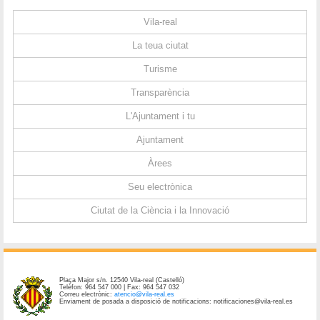
Vila-real
La teua ciutat
Turisme
Transparència
L'Ajuntament i tu
Ajuntament
Àrees
Seu electrònica
Ciutat de la Ciència i la Innovació
Plaça Major s/n. 12540 Vila-real (Castelló)
Telèfon: 964 547 000 | Fax: 964 547 032
Correu electrònic:
atencio@vila-real.es
Enviament de posada a disposició de notificacions: notificaciones@vila-real.es