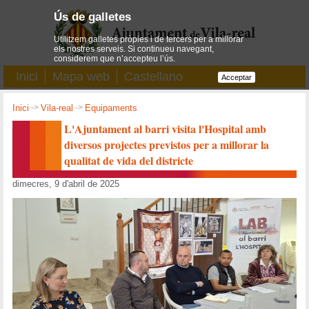
Ús de galletes
Utilitzem galletes pròpies i de tercers per a millorar
els nostres serveis. Si continueu navegant,
considerem que n’accepteu l’ús.
Inici
Mapa web
Castellano
Acceptar
Inici
->
Vila-real
->
Equipaments
L'Ajuntament al barri visita l'Hospital amb
diversos projectes previstos per a millorar la
qualitat de vida del districte
dimecres, 9 d'abril de 2025