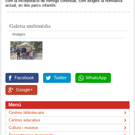
com la incorporació de formigó continuat, com exigeix la normativa
actual, en dos parcs infantils.
Galeria multimèdia
Imatges
Facebook
Twitter
WhatsApp
Google+
Menú
Centres bibliotecaris
Centres educatius
Cultura i museus