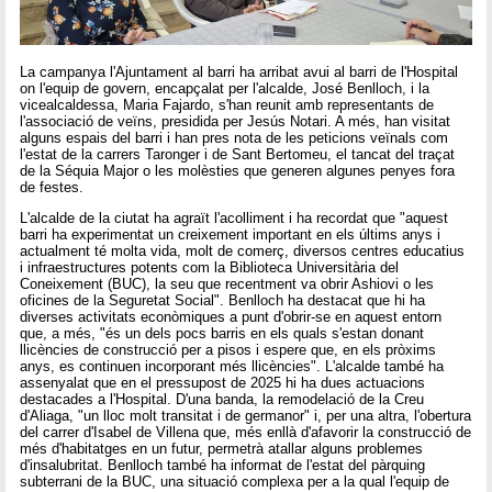
La campanya l'Ajuntament al barri ha arribat avui al barri de l'Hospital
on l'equip de govern, encapçalat per l'alcalde, José Benlloch, i la
vicealcaldessa, Maria Fajardo, s'han reunit amb representants de
l'associació de veïns, presidida per Jesús Notari. A més, han visitat
alguns espais del barri i han pres nota de les peticions veïnals com
l'estat de la carrers Taronger i de Sant Bertomeu, el tancat del traçat
de la Séquia Major o les molèsties que generen algunes penyes fora
de festes.
L'alcalde de la ciutat ha agraït l'acolliment i ha recordat que "aquest
barri ha experimentat un creixement important en els últims anys i
actualment té molta vida, molt de comerç, diversos centres educatius
i infraestructures potents com la Biblioteca Universitària del
Coneixement (BUC), la seu que recentment va obrir Ashiovi o les
oficines de la Seguretat Social". Benlloch ha destacat que hi ha
diverses activitats econòmiques a punt d'obrir-se en aquest entorn
que, a més, "és un dels pocs barris en els quals s'estan donant
llicències de construcció per a pisos i espere que, en els pròxims
anys, es continuen incorporant més llicències". L'alcalde també ha
assenyalat que en el pressupost de 2025 hi ha dues actuacions
destacades a l'Hospital. D'una banda, la remodelació de la Creu
d'Aliaga, "un lloc molt transitat i de germanor" i, per una altra, l'obertura
del carrer d'Isabel de Villena que, més enllà d'afavorir la construcció de
més d'habitatges en un futur, permetrà atallar alguns problemes
d'insalubritat. Benlloch també ha informat de l'estat del pàrquing
subterrani de la BUC, una situació complexa per a la qual l'equip de