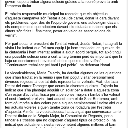
govern espera trobar alguna solució gràcies a la reunió prevista amb
l'empresa titular.
El màxim responsable municipal ha recordat que els objectius
d'aquesta campanya són "estar a peu de carrer, donar la cara davant
els problemes; que, des de l'equip de govern, ens autoexigim davant
els compromisos que adoptem davant els ciutadans sabent que els
diners són finits i, finalment, posar en valor les associacions de
veïns".
Per part seua, el president de l'entitat veïnal, Jesús Notari, ha agraït la
visita i ha indicat que "el meu equip i jo hem traslladat les queixes de
la ciutadania i hem intentat arribar a algun acord perquè, tot això tingui
una possible solució sinó a curt a llarg termini però és important que hi
haja un coneixement i evolució de les queixes dels veïns".
"Continuarem treballant pel barri i pel poble", ha defensat Notari.
La vicealcaldessa, Maria Fajardo, ha detallat algunes de les qüestions
que s'han tractat en la reunió i que han pogut visitar personalment
diversos regidors al costat dels representants veïnals. Així, destaca
l'estat del carrer Taronger que acumula diverses queixes. Fajardo ha
indicat que s'ha plantejat adquirir un solar per a dotar a aquesta zona
d'un espai d'activitat física per a persones majors i també s'ha valorat
el cost d'anivellar el vial, tant aquest com el de Sant Bertomeu, amb
formigó imprès a dos colors per a siguen semipeatonal i evitar així que
les actuals voreres siguen també zona de rodadura per l'estretor
d'aquesta. A més, la vicealcaldessa ha avançat que conversaran amb
l'entitat titular de la Séquia Major, la Comunitat de Regants, per a
tancar els trossos que no disposen d'aquest tipus de protecció i ha
indicat que actualment s'estan escometent algunes millores al barri